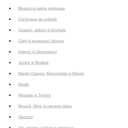
Bijuterii si pietre prețioase
Cartonașe de schimb
Ceasuri, stilouri și brichete
Cărți și suveniruri istorice
Interior și Decorațiuni
Jucării și Modele
Mașini Clasice, Motociclete și Mașini
Modă
Monede și Timbre
Muzică, filme și camere video
Sporturi
Vin, whisky și băuturi spirtoase