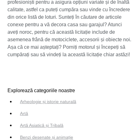
profesioniști pentru a asigura opțiuni variate și de înaltă
calitate, astfel ca puteți cumpăra sau vinde cu încredere
din orice listă de loturi. Sunteți în căutare de articole
conexe pentru a vă decora casa sau garajul? Atunci
aveți noroc, pentru că această licitație include de
asemenea frână de motociclete, accesorii și obiecte noi.
Așa că ce mai așteptați? Porniți motorul și începeți să
cumpărați sau să vindeți la această licitație chiar astăzi!
Explorează categoriile noastre
Arheologie și istorie naturală
Artă
Artă Asiatică și Tribală
Benzi desenate și animație