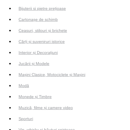
Bijuterii si pietre prețioase
Cartonașe de schimb
Ceasuri, stilouri și brichete
Cărți și suveniruri istorice
Interior și Decorațiuni
Jucării și Modele
Mașini Clasice, Motociclete și Mașini
Modă
Monede și Timbre
Muzică, filme și camere video
Sporturi
Vin, whisky și băuturi spirtoase