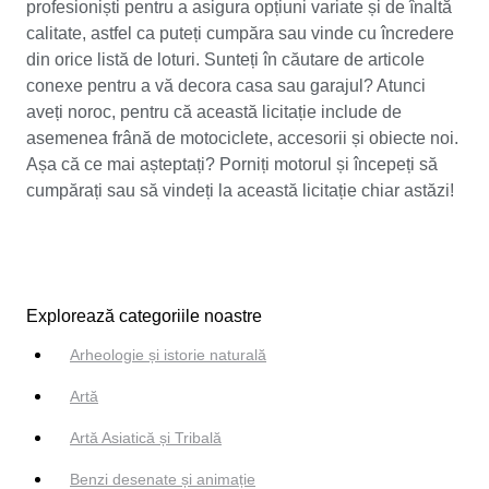
profesioniști pentru a asigura opțiuni variate și de înaltă
calitate, astfel ca puteți cumpăra sau vinde cu încredere
din orice listă de loturi. Sunteți în căutare de articole
conexe pentru a vă decora casa sau garajul? Atunci
aveți noroc, pentru că această licitație include de
asemenea frână de motociclete, accesorii și obiecte noi.
Așa că ce mai așteptați? Porniți motorul și începeți să
cumpărați sau să vindeți la această licitație chiar astăzi!
Explorează categoriile noastre
Arheologie și istorie naturală
Artă
Artă Asiatică și Tribală
Benzi desenate și animație