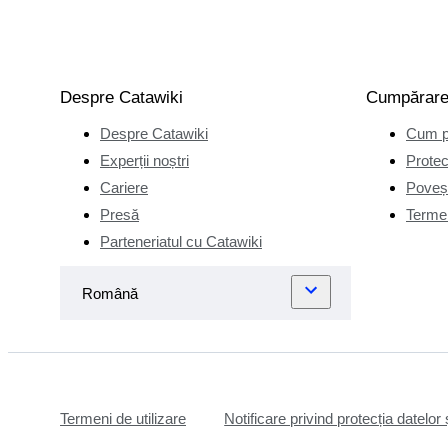
Despre Catawiki
Cumpărar
Despre Catawiki
Cum p
Experții noștri
Protec
Cariere
Poveșt
Presă
Termen
Parteneriatul cu Catawiki
Termeni de utilizare
Notificare privind protecția datelor 