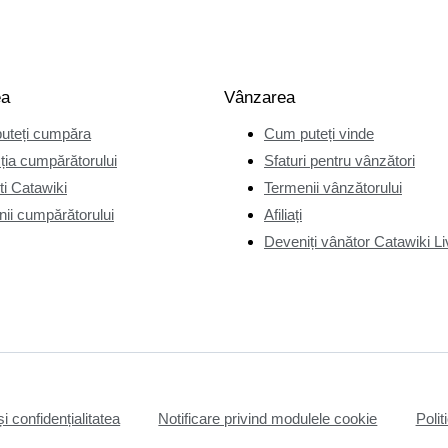
ea
Vânzarea
uteți cumpăra
Cum puteți vinde
ția cumpărătorului
Sfaturi pentru vânzători
i Catawiki
Termenii vânzătorului
ii cumpărătorului
Afiliați
Deveniți vânător Catawiki Li
și confidențialitatea
Notificare privind modulele cookie
Polit