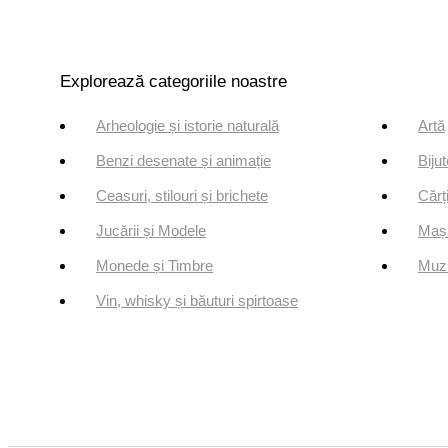
Explorează categoriile noastre
Arheologie și istorie naturală
Artă
Benzi desenate și animație
Bijut
Ceasuri, stilouri și brichete
Cărți
Jucării și Modele
Mași
Monede și Timbre
Muzi
Vin, whisky și băuturi spirtoase