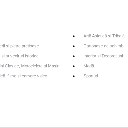
Artă Asiatică și Tribală
erii si pietre prețioase
Cartonașe de schimb
 și suveniruri istorice
Interior și Decorațiuni
ni Clasice, Motociclete și Mașini
Modă
că, filme și camere video
Sporturi