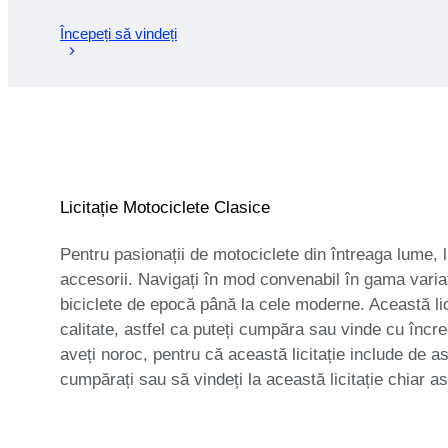
Începeți să vindeți
Licitație Motociclete Clasice
Pentru pasionații de motociclete din întreaga lume, l
accesorii. Navigați în mod convenabil în gama variată
biciclete de epocă până la cele moderne. Această lici
calitate, astfel ca puteți cumpăra sau vinde cu încre
aveți noroc, pentru că această licitație include de a
cumpărați sau să vindeți la această licitație chiar as