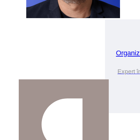
Organiz
Expert î