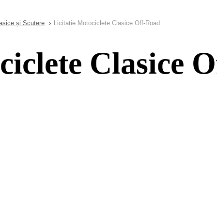
asice și Scutere
Licitație Motociclete Clasice Off-Road
ciclete Clasice 