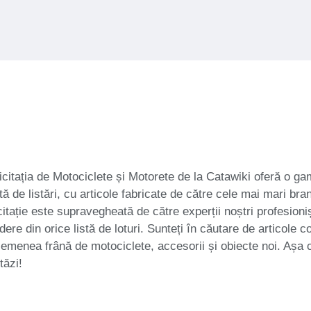
icitația de Motociclete și Motorete de la Catawiki oferă o ga
 de listări, cu articole fabricate de către cele mai mari bran
tație este supravegheată de către experții noștri profesionișt
dere din orice listă de loturi. Sunteți în căutare de articol
semenea frână de motociclete, accesorii și obiecte noi. Așa c
tăzi!