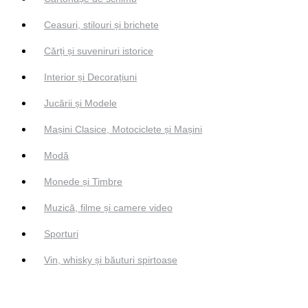
Ceasuri, stilouri și brichete
Cărți și suveniruri istorice
Interior și Decorațiuni
Jucării și Modele
Mașini Clasice, Motociclete și Mașini
Modă
Monede și Timbre
Muzică, filme și camere video
Sporturi
Vin, whisky și băuturi spirtoase