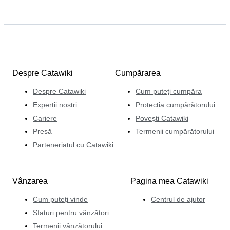
Despre Catawiki
Cumpărarea
Despre Catawiki
Cum puteți cumpăra
Experții noștri
Protecția cumpărătorului
Cariere
Povești Catawiki
Presă
Termenii cumpărătorului
Parteneriatul cu Catawiki
Vânzarea
Pagina mea Catawiki
Cum puteți vinde
Centrul de ajutor
Sfaturi pentru vânzători
Termenii vânzătorului