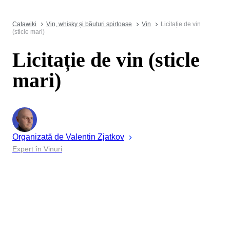
Catawiki
Vin, whisky și băuturi spirtoase
Vin
Licitație de vin
(sticle mari)
Licitație de vin (sticle
mari)
Organizată de
Valentin
Zjatkov
Expert în Vinuri