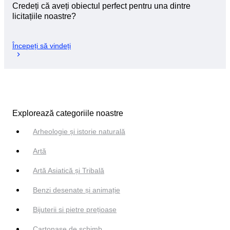
Credeți că aveți obiectul perfect pentru una dintre
licitațiile noastre?
Începeți să vindeți
Explorează categoriile noastre
Arheologie și istorie naturală
Artă
Artă Asiatică și Tribală
Benzi desenate și animație
Bijuterii si pietre prețioase
Cartonașe de schimb