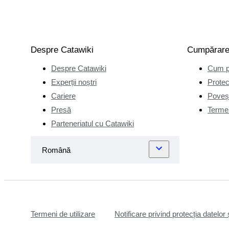
Despre Catawiki
Cumpărar
Despre Catawiki
Cum p
Experții noștri
Protec
Cariere
Poveșt
Presă
Termen
Parteneriatul cu Catawiki
Termeni de utilizare
Notificare privind protecția datelor 