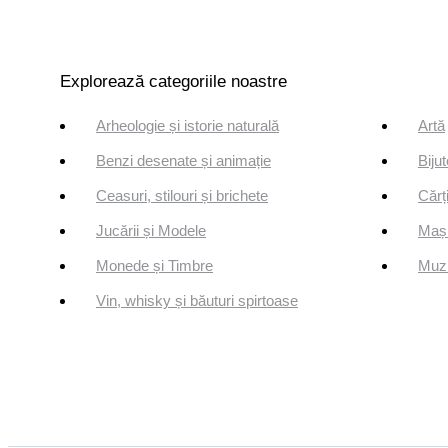
Explorează categoriile noastre
Arheologie și istorie naturală
Artă
Benzi desenate și animație
Bijut
Ceasuri, stilouri și brichete
Cărți
Jucării și Modele
Mași
Monede și Timbre
Muzi
Vin, whisky și băuturi spirtoase