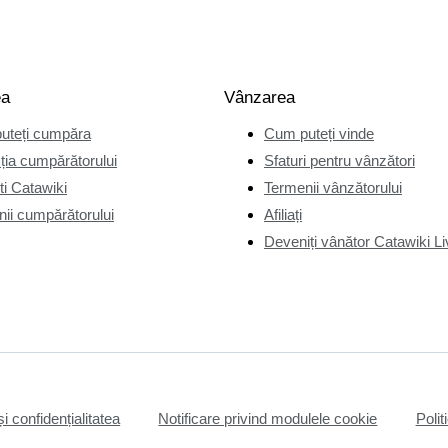
ea
Vânzarea
uteți cumpăra
Cum puteți vinde
ția cumpărătorului
Sfaturi pentru vânzători
i Catawiki
Termenii vânzătorului
ii cumpărătorului
Afiliați
Deveniți vânător Catawiki Li
și confidențialitatea
Notificare privind modulele cookie
Polit