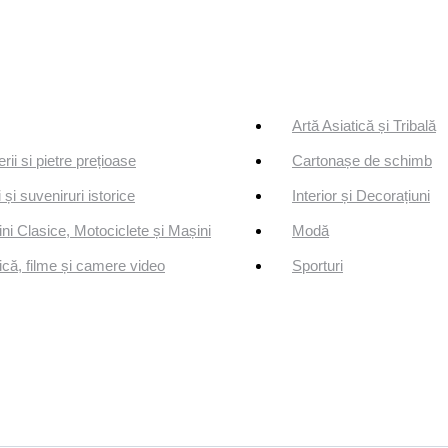
Artă Asiatică și Tribală
erii si pietre prețioase
Cartonașe de schimb
 și suveniruri istorice
Interior și Decorațiuni
ni Clasice, Motociclete și Mașini
Modă
că, filme și camere video
Sporturi