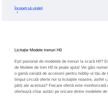
Începeți să vindeți
Licitație Modele trenuri H0
Ești pasionat de modelele de trenuri la scară H0? Eș
de Modele de tren H0 te poate ajuta! Vei găsi nume
o gamă variată de accesorii pentru hobby-ul tău de 
timpul circulă oferte noi la licitațiile noastre, astf
părți ale acestuia? Fiecare ofertă este monitorizată d
ofertează chiar astăzi pe oricare dintre modelele de 