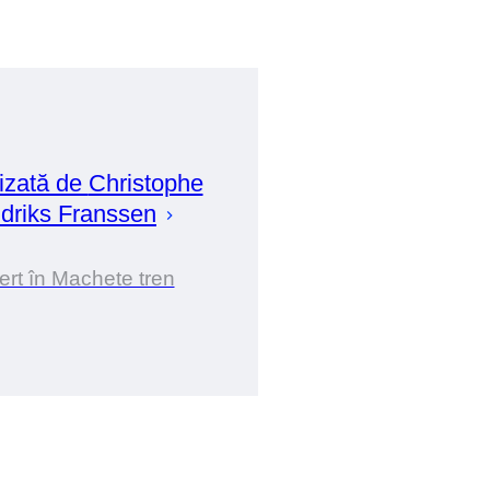
izată de
Christophe
driks Franssen
rt în Machete tren