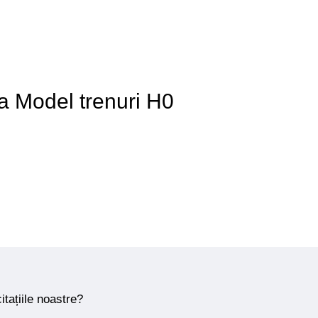
 a Model trenuri H0
itațiile noastre?