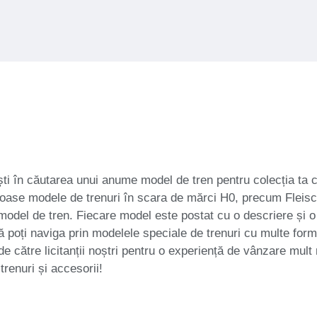
ti în căutarea unui anume model de tren pentru colecția ta cu
roase modele de trenuri în scara de mărci H0, precum Fleisc
model de tren. Fiecare model este postat cu o descriere și o
el că poți naviga prin modelele speciale de trenuri cu multe for
e către licitanții noștri pentru o experiență de vânzare mult 
trenuri și accesorii!