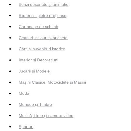
Benzi desenate și animație
Bijuterii si pietre prețioase
Cartonașe de schimb
Ceasuri, stilouri și brichete
Cărți și suveniruri istorice
Interior și Decorațiuni
Jucării și Modele
Mașini Clasice, Motociclete și Mașini
Modă
Monede și Timbre
Muzică, filme și camere video
Sporturi