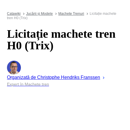
Catawiki
Jucării și Modele
Machete Trenuri
Licitație machete
tren H0 (Trix)
Licitație machete tren
H0 (Trix)
Organizată de
Christophe
Hendriks Franssen
Expert în Machete tren