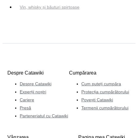
Vin, whisky și băuturi spirtoase
Despre Catawiki
Cumpărarea
Despre Catawiki
Cum puteți cumpăra
Experții noștri
Protecția cumpărătorului
Cariere
Povești Catawiki
Presă
Termenii cumpărătorului
Parteneriatul cu Catawiki
Vânzarea
Pagina mea Catawiki