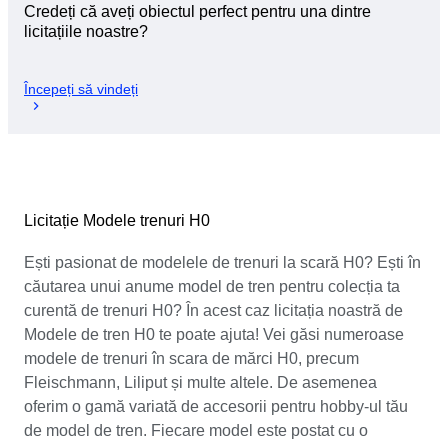
Credeți că aveți obiectul perfect pentru una dintre
licitațiile noastre?
Începeți să vindeți
Licitație Modele trenuri H0
Ești pasionat de modelele de trenuri la scară H0? Ești în
căutarea unui anume model de tren pentru colecția ta
curentă de trenuri H0? În acest caz licitația noastră de
Modele de tren H0 te poate ajuta! Vei găsi numeroase
modele de trenuri în scara de mărci H0, precum
Fleischmann, Liliput și multe altele. De asemenea
oferim o gamă variată de accesorii pentru hobby-ul tău
de model de tren. Fiecare model este postat cu o