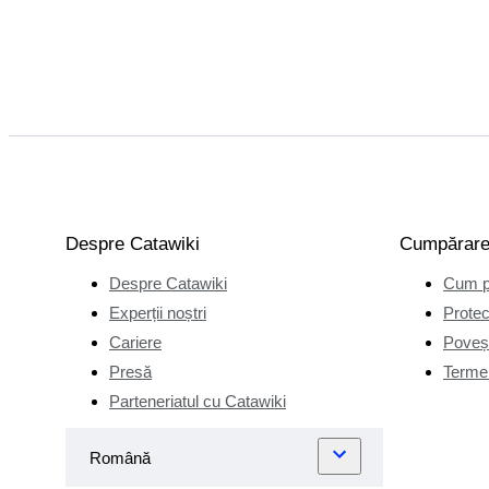
Despre Catawiki
Cumpărar
Despre Catawiki
Cum p
Experții noștri
Protec
Cariere
Poveșt
Presă
Termen
Parteneriatul cu Catawiki