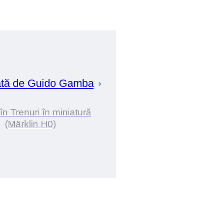
ată de
Guido
Gamba
în Trenuri în miniatură
(Märklin H0)