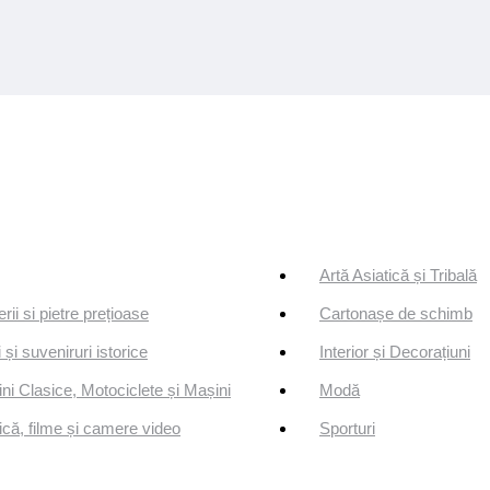
Artă Asiatică și Tribală
erii si pietre prețioase
Cartonașe de schimb
 și suveniruri istorice
Interior și Decorațiuni
ni Clasice, Motociclete și Mașini
Modă
că, filme și camere video
Sporturi