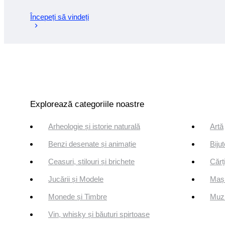
Începeți să vindeți
Explorează categoriile noastre
Arheologie și istorie naturală
Artă
Benzi desenate și animație
Bijut
Ceasuri, stilouri și brichete
Cărți
Jucării și Modele
Mași
Monede și Timbre
Muzi
Vin, whisky și băuturi spirtoase