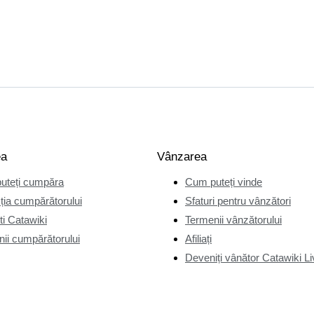
ea
Vânzarea
uteți cumpăra
Cum puteți vinde
ția cumpărătorului
Sfaturi pentru vânzători
i Catawiki
Termenii vânzătorului
ii cumpărătorului
Afiliați
Deveniți vânător Catawiki Li