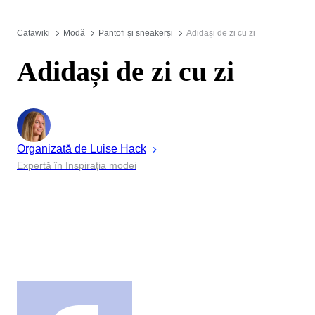
Catawiki
Modă
Pantofi și sneakerși
Adidași de zi cu zi
Adidași de zi cu zi
Organizată de
Luise
Hack
Expertă în Inspirația modei