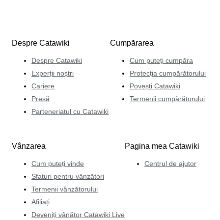
Despre Catawiki
Cumpărarea
Despre Catawiki
Cum puteți cumpăra
Experții noștri
Protecția cumpărătorului
Cariere
Povești Catawiki
Presă
Termenii cumpărătorului
Parteneriatul cu Catawiki
Vânzarea
Pagina mea Catawiki
Cum puteți vinde
Centrul de ajutor
Sfaturi pentru vânzători
Termenii vânzătorului
Afiliați
Deveniți vânător Catawiki Live