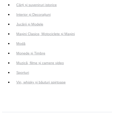
Cărți și suveniruri istorice
Interior și Decorațiuni
Jucării și Modele
Mașini Clasice, Motociclete și Mașini
Modă
Monede și Timbre
Muzică, filme și camere video
Sporturi
Vin, whisky și băuturi spirtoase