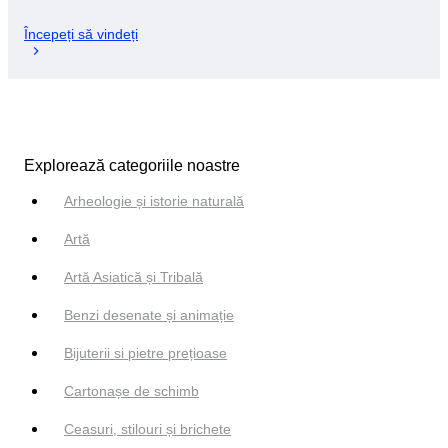
Începeți să vindeți
Explorează categoriile noastre
Arheologie și istorie naturală
Artă
Artă Asiatică și Tribală
Benzi desenate și animație
Bijuterii si pietre prețioase
Cartonașe de schimb
Ceasuri, stilouri și brichete