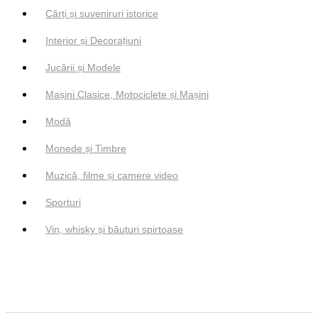
Cărți și suveniruri istorice
Interior și Decorațiuni
Jucării și Modele
Mașini Clasice, Motociclete și Mașini
Modă
Monede și Timbre
Muzică, filme și camere video
Sporturi
Vin, whisky și băuturi spirtoase