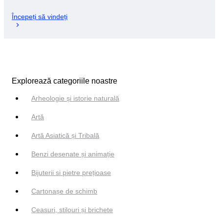
Începeți să vindeți
Explorează categoriile noastre
Arheologie și istorie naturală
Artă
Artă Asiatică și Tribală
Benzi desenate și animație
Bijuterii si pietre prețioase
Cartonașe de schimb
Ceasuri, stilouri și brichete