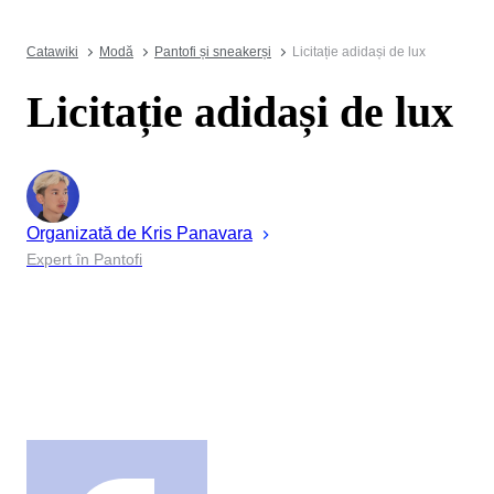
Catawiki
Modă
Pantofi și sneakerși
Licitație adidași de lux
Licitație adidași de lux
Organizată de
Kris
Panavara
Expert în Pantofi