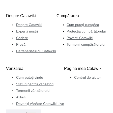
Despre Catawiki
Cumpărarea
Despre Catawiki
Cum puteți cumpăra
Experții noștri
Protecția cumpărătorului
Cariere
Povești Catawiki
Presă
Termenii cumpărătorului
Parteneriatul cu Catawiki
Vânzarea
Pagina mea Catawiki
Cum puteți vinde
Centrul de ajutor
Sfaturi pentru vânzători
Termenii vânzătorului
Afiliați
Deveniți vânător Catawiki Live