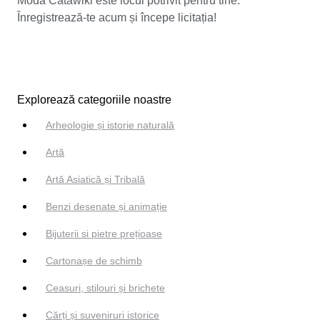
Modă Catawiki este locul potrivit pentru tine.
Înregistrează-te acum și începe licitația!
Explorează categoriile noastre
Arheologie și istorie naturală
Artă
Artă Asiatică și Tribală
Benzi desenate și animație
Bijuterii si pietre prețioase
Cartonașe de schimb
Ceasuri, stilouri și brichete
Cărți și suveniruri istorice