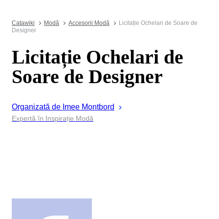
Catawiki
Modă
Accesorii Modă
Licitație Ochelari de Soare de
Designer
Licitație Ochelari de
Soare de Designer
Organizată de
Imee
Montbord
Expertă în Inspirație Modă