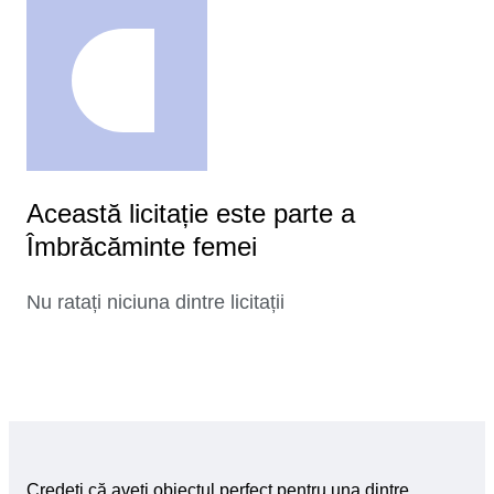
Această licitație este parte a
Îmbrăcăminte femei
Nu ratați niciuna dintre licitații
Credeți că aveți obiectul perfect pentru una dintre