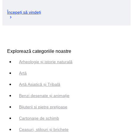
Începeți să vindeți
Explorează categoriile noastre
Arheologie și istorie naturală
Artă
Artă Asiatică și Tribală
Benzi desenate și animație
Bijuterii si pietre prețioase
Cartonașe de schimb
Ceasuri, stilouri și brichete