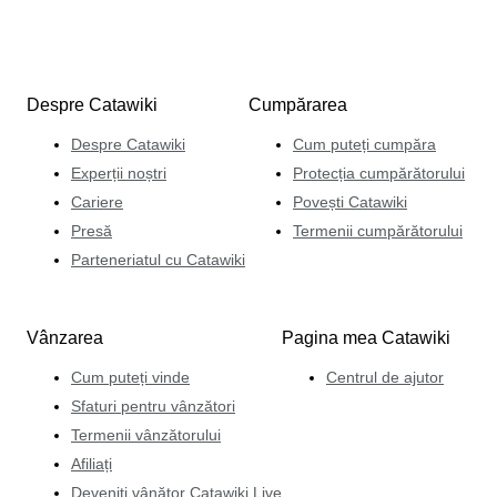
Despre Catawiki
Cumpărarea
Despre Catawiki
Cum puteți cumpăra
Experții noștri
Protecția cumpărătorului
Cariere
Povești Catawiki
Presă
Termenii cumpărătorului
Parteneriatul cu Catawiki
Vânzarea
Pagina mea Catawiki
Cum puteți vinde
Centrul de ajutor
Sfaturi pentru vânzători
Termenii vânzătorului
Afiliați
Deveniți vânător Catawiki Live