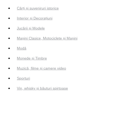
Cărți și suveniruri istorice
Interior și Decorațiuni
Jucării și Modele
Mașini Clasice, Motociclete și Mașini
Modă
Monede și Timbre
Muzică, filme și camere video
Sporturi
Vin, whisky și băuturi spirtoase