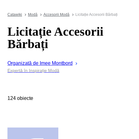
Catawiki
Modă
Accesorii Modă
Licitație Accesorii Bărbați
Licitație Accesorii
Bărbați
Organizată de
Imee
Montbord
Expertă în Inspirație Modă
124 obiecte