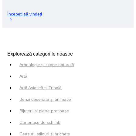
Începeți să vindeți
Explorează categoriile noastre
Arheologie și istorie naturală
Artă
Artă Asiatică și Tribală
Benzi desenate și animație
Bijuterii si pietre prețioase
Cartonașe de schimb
Ceasuri, stilouri și brichete