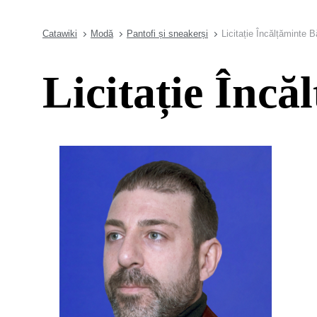
Catawiki
Modă
Pantofi și sneakerși
Licitație Încălțăminte B
Licitație Încă