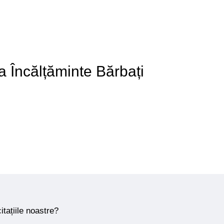
 a Încălțăminte Bărbați
itațiile noastre?