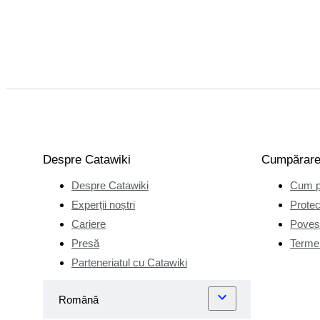
Despre Catawiki
Cumpărar
Despre Catawiki
Cum p
Experții noștri
Protec
Cariere
Poveșt
Presă
Termen
Parteneriatul cu Catawiki