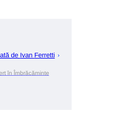
ată de
Ivan
Ferretti
rt în Îmbrăcăminte