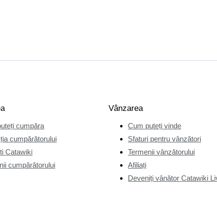
ea
Vânzarea
uteți cumpăra
Cum puteți vinde
ția cumpărătorului
Sfaturi pentru vânzători
i Catawiki
Termenii vânzătorului
ii cumpărătorului
Afiliați
Deveniți vânător Catawiki Li