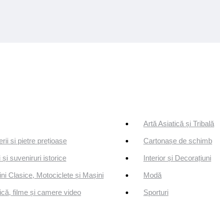
Artă Asiatică și Tribală
erii si pietre prețioase
Cartonașe de schimb
 și suveniruri istorice
Interior și Decorațiuni
ni Clasice, Motociclete și Mașini
Modă
că, filme și camere video
Sporturi