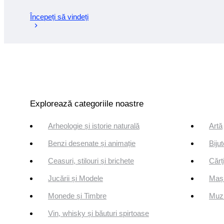
Începeți să vindeți
Explorează categoriile noastre
Arheologie și istorie naturală
Artă
Benzi desenate și animație
Bijut
Ceasuri, stilouri și brichete
Cărți
Jucării și Modele
Mași
Monede și Timbre
Muzi
Vin, whisky și băuturi spirtoase