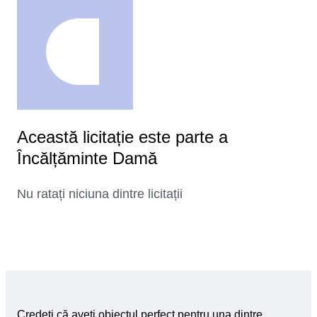
Această licitație este parte a
Încălțăminte Damă
Nu ratați niciuna dintre licitații
Credeți că aveți obiectul perfect pentru una dintre