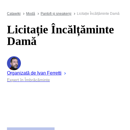
Catawiki
Modă
Pantofi și sneakerși
Licitație Încălțăminte Damă
Licitație Încălțăminte
Damă
Organizată de
Ivan
Ferretti
Expert în Îmbrăcăminte