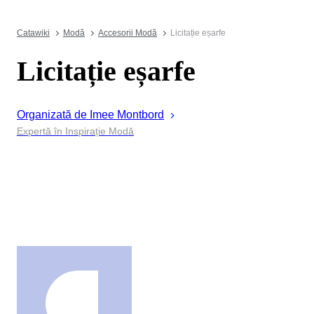
Catawiki
Modă
Accesorii Modă
Licitație eșarfe
Licitație eșarfe
Organizată de
Imee
Montbord
Expertă în Inspirație Modă