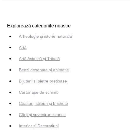
Explorează categoriile noastre
Arheologie și istorie naturală
Artă
Artă Asiatică și Tribală
Benzi desenate și animație
Bijuterii si pietre prețioase
Cartonașe de schimb
Ceasuri, stilouri și brichete
Cărți și suveniruri istorice
Interior și Decorațiuni