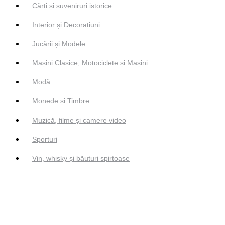
Cărți și suveniruri istorice
Interior și Decorațiuni
Jucării și Modele
Mașini Clasice, Motociclete și Mașini
Modă
Monede și Timbre
Muzică, filme și camere video
Sporturi
Vin, whisky și băuturi spirtoase