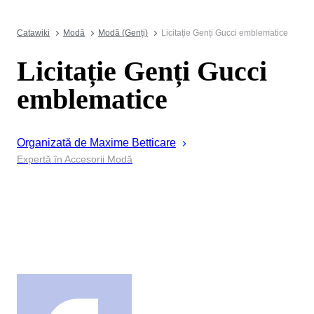
Catawiki
Modă
Modă (Genți)
Licitație Genți Gucci emblematice
Licitație Genți Gucci
emblematice
Organizată de
Maxime
Betticare
Expertă în Accesorii Modă