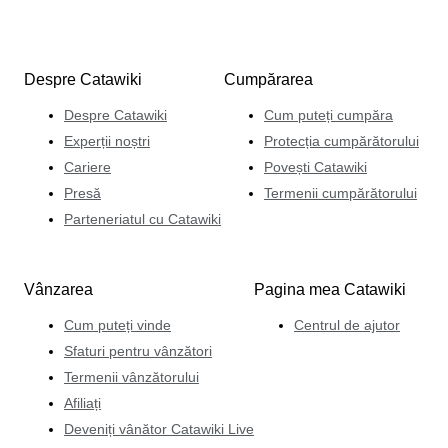
Despre Catawiki
Cumpărarea
Despre Catawiki
Cum puteți cumpăra
Experții noștri
Protecția cumpărătorului
Cariere
Povești Catawiki
Presă
Termenii cumpărătorului
Parteneriatul cu Catawiki
Vânzarea
Pagina mea Catawiki
Cum puteți vinde
Centrul de ajutor
Sfaturi pentru vânzători
Termenii vânzătorului
Afiliați
Deveniți vânător Catawiki Live