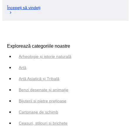
Începeți să vindeți
Explorează categoriile noastre
Arheologie și istorie naturală
Artă
Artă Asiatică și Tribală
Benzi desenate și animație
Bijuterii si pietre prețioase
Cartonașe de schimb
Ceasuri, stilouri și brichete