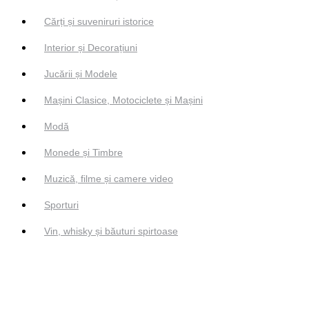
Cărți și suveniruri istorice
Interior și Decorațiuni
Jucării și Modele
Mașini Clasice, Motociclete și Mașini
Modă
Monede și Timbre
Muzică, filme și camere video
Sporturi
Vin, whisky și băuturi spirtoase