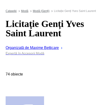
Catawiki
Modă
Modă (Genți)
Licitație Genți Yves Saint Laurent
Licitație Genți Yves
Saint Laurent
Organizată de
Maxime
Betticare
Expertă în Accesorii Modă
74 obiecte