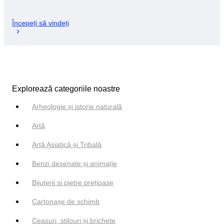
Începeți să vindeți
Explorează categoriile noastre
Arheologie și istorie naturală
Artă
Artă Asiatică și Tribală
Benzi desenate și animație
Bijuterii si pietre prețioase
Cartonașe de schimb
Ceasuri, stilouri și brichete