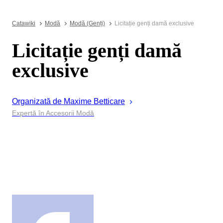
Catawiki
Modă
Modă (Genți)
Licitație genți damă exclusive
Licitație genți damă
exclusive
Organizată de
Maxime
Betticare
Expertă în Accesorii Modă