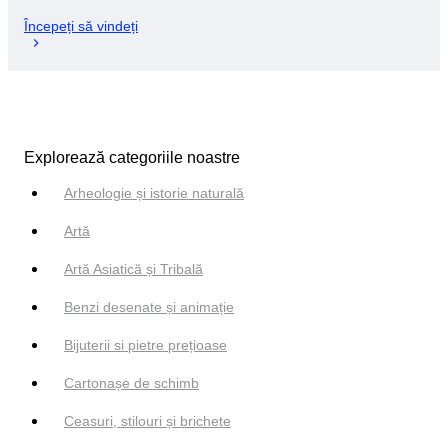
Începeți să vindeți
Explorează categoriile noastre
Arheologie și istorie naturală
Artă
Artă Asiatică și Tribală
Benzi desenate și animație
Bijuterii si pietre prețioase
Cartonașe de schimb
Ceasuri, stilouri și brichete