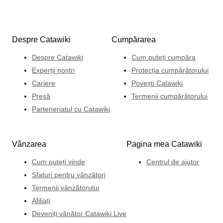
Despre Catawiki
Cumpărarea
Despre Catawiki
Cum puteți cumpăra
Experții noștri
Protecția cumpărătorului
Cariere
Povești Catawiki
Presă
Termenii cumpărătorului
Parteneriatul cu Catawiki
Vânzarea
Pagina mea Catawiki
Cum puteți vinde
Centrul de ajutor
Sfaturi pentru vânzători
Termenii vânzătorului
Afiliați
Deveniți vânător Catawiki Live