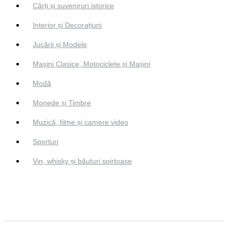
Cărți și suveniruri istorice
Interior și Decorațiuni
Jucării și Modele
Mașini Clasice, Motociclete și Mașini
Modă
Monede și Timbre
Muzică, filme și camere video
Sporturi
Vin, whisky și băuturi spirtoase