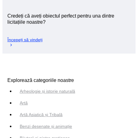
Credeți că aveți obiectul perfect pentru una dintre
licitațiile noastre?
Începeți să vindeți
Explorează categoriile noastre
Arheologie și istorie naturală
Artă
Artă Asiatică și Tribală
Benzi desenate și animație
Bijuterii si pietre prețioase