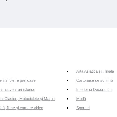
Artă Asiatică și Tribală
erii si pietre prețioase
Cartonașe de schimb
 și suveniruri istorice
Interior și Decorațiuni
ni Clasice, Motociclete și Mașini
Modă
că, filme și camere video
Sporturi