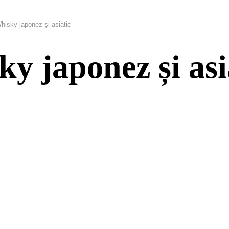
Whisky japonez și asiatic
ky japonez și asi