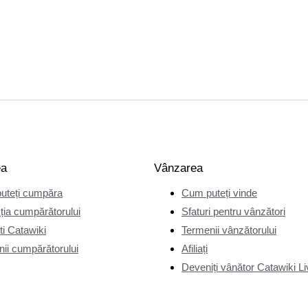
ea
Vânzarea
uteți cumpăra
Cum puteți vinde
ția cumpărătorului
Sfaturi pentru vânzători
i Catawiki
Termenii vânzătorului
ii cumpărătorului
Afiliați
Deveniți vânător Catawiki Li