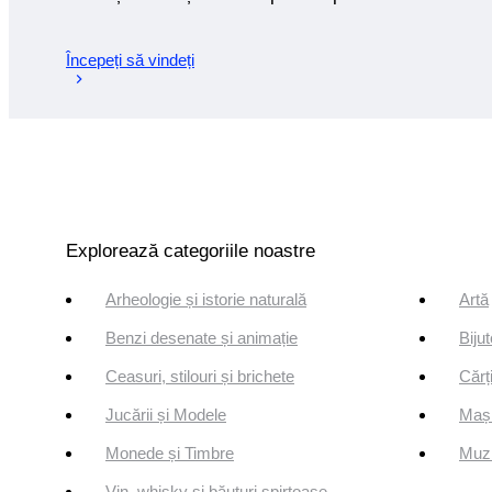
Începeți să vindeți
Explorează categoriile noastre
Arheologie și istorie naturală
Artă
Benzi desenate și animație
Bijut
Ceasuri, stilouri și brichete
Cărți
Jucării și Modele
Mași
Monede și Timbre
Muzi
Vin, whisky și băuturi spirtoase