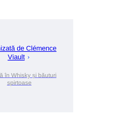
izată de
Clémence
Viault
ă în Whisky și băuturi
spirtoase