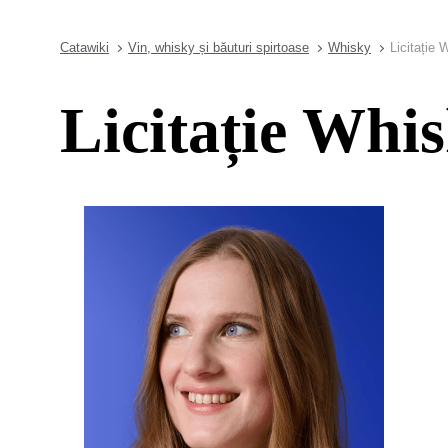
Catawiki
Vin, whisky și băuturi spirtoase
Whisky
Licitație 
Licitație Whis