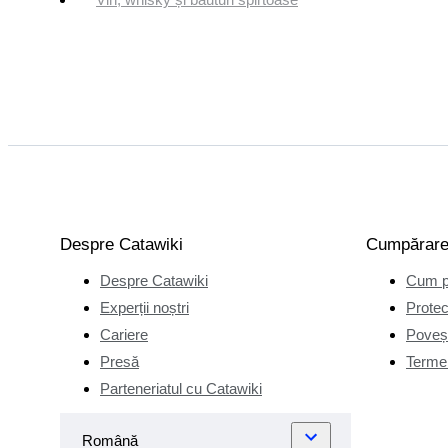
Despre Catawiki
Cumpărar
Despre Catawiki
Cum p
Experții noștri
Protec
Cariere
Poveșt
Presă
Termen
Parteneriatul cu Catawiki