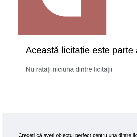
Această licitație este par
Nu ratați niciuna dintre licitații
Credeți că aveți obiectul perfect pentru una dintre lic