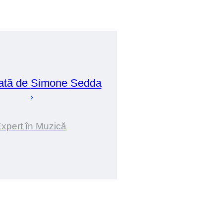
ată de
Simone
Sedda
xpert în Muzică