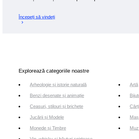
Începeți să vindeți
Explorează categoriile noastre
Arheologie și istorie naturală
Artă
Benzi desenate și animație
Bijut
Ceasuri, stilouri și brichete
Cărți
Jucării și Modele
Mași
Monede și Timbre
Muzi
Vin, whisky și băuturi spirtoase