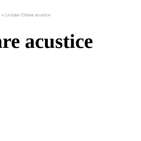
Licitație Chitare acustice
are acustice