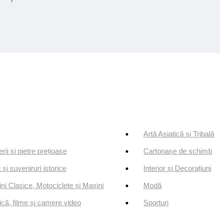
Artă Asiatică și Tribală
erii si pietre prețioase
Cartonașe de schimb
 și suveniruri istorice
Interior și Decorațiuni
ni Clasice, Motociclete și Mașini
Modă
că, filme și camere video
Sporturi