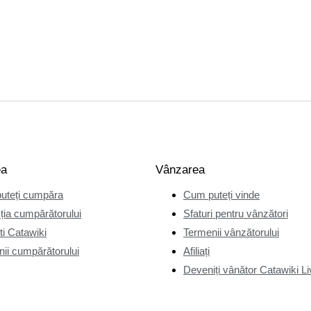
ea
Vânzarea
uteți cumpăra
Cum puteți vinde
ția cumpărătorului
Sfaturi pentru vânzători
i Catawiki
Termenii vânzătorului
ii cumpărătorului
Afiliați
Deveniți vânător Catawiki Li