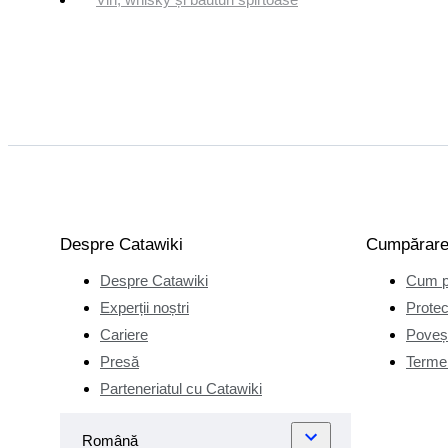
Despre Catawiki
Cumpărar
Despre Catawiki
Cum p
Experții noștri
Protec
Cariere
Poveșt
Presă
Termen
Parteneriatul cu Catawiki