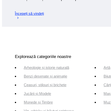
Începeți să vindeți
Explorează categoriile noastre
Arheologie și istorie naturală
Artă
Benzi desenate și animație
Bijut
Ceasuri, stilouri și brichete
Cărți
Jucării și Modele
Mași
Monede și Timbre
Muzi
Vin, whisky și băuturi spirtoase