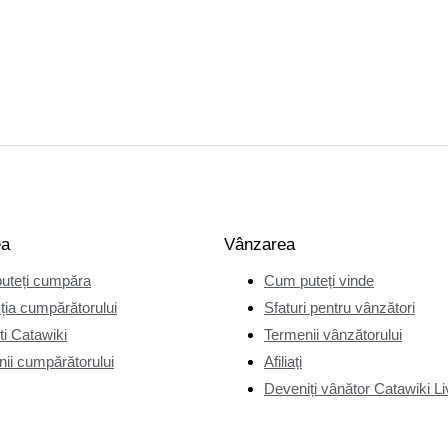
ea
Vânzarea
uteți cumpăra
Cum puteți vinde
ția cumpărătorului
Sfaturi pentru vânzători
i Catawiki
Termenii vânzătorului
ii cumpărătorului
Afiliați
Deveniți vânător Catawiki Li