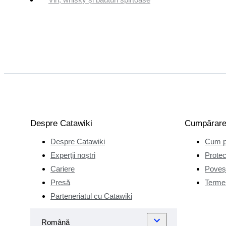
Despre Catawiki
Cumpărar
Despre Catawiki
Cum p
Experții noștri
Protec
Cariere
Poveșt
Presă
Termen
Parteneriatul cu Catawiki