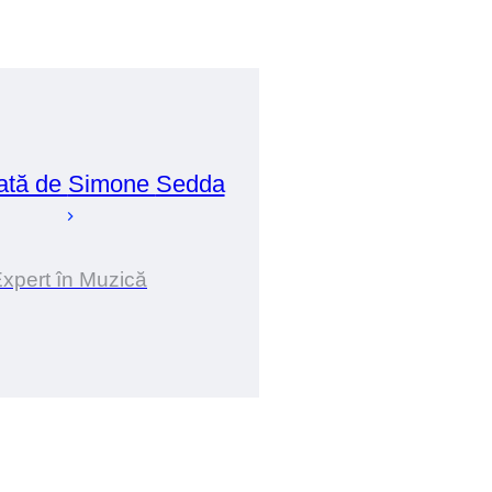
ată de
Simone
Sedda
xpert în Muzică