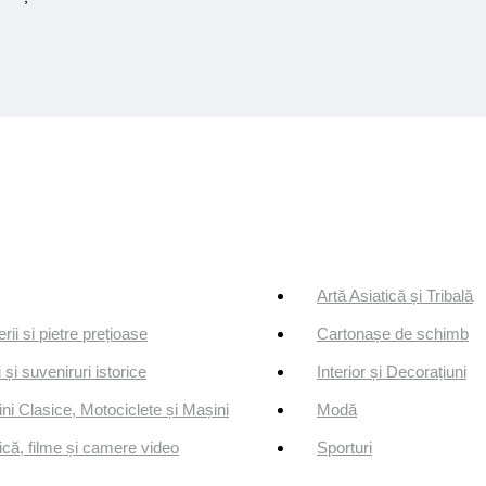
Artă Asiatică și Tribală
erii si pietre prețioase
Cartonașe de schimb
 și suveniruri istorice
Interior și Decorațiuni
ni Clasice, Motociclete și Mașini
Modă
că, filme și camere video
Sporturi