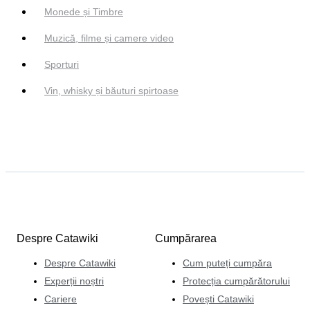
Monede și Timbre
Muzică, filme și camere video
Sporturi
Vin, whisky și băuturi spirtoase
Despre Catawiki
Cumpărarea
Despre Catawiki
Cum puteți cumpăra
Experții noștri
Protecția cumpărătorului
Cariere
Povești Catawiki