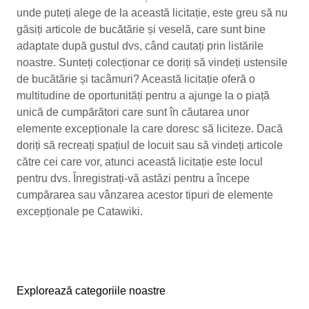
unde puteți alege de la această licitație, este greu să nu
găsiți articole de bucătărie și veselă, care sunt bine
adaptate după gustul dvs, când cautați prin listările
noastre. Sunteți colecționar ce doriți să vindeți ustensile
de bucătărie și tacâmuri? Această licitație oferă o
multitudine de oportunități pentru a ajunge la o piață
unică de cumpărători care sunt în căutarea unor
elemente excepționale la care doresc să liciteze. Dacă
doriți să recreați spațiul de locuit sau să vindeți articole
către cei care vor, atunci această licitație este locul
pentru dvs. Înregistrați-vă astăzi pentru a începe
cumpărarea sau vânzarea acestor tipuri de elemente
excepționale pe Catawiki.
Explorează categoriile noastre