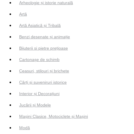
Arheologie și istorie naturală
Artă
Artă Asiatică și Tribală
Benzi desenate și animație
Bijuterii si pietre prețioase
Cartonașe de schimb
Ceasuri, stilouri și brichete
Cărți și suveniruri istorice
Interior și Decorațiuni
Jucării și Modele
Mașini Clasice, Motociclete și Mașini
Modă