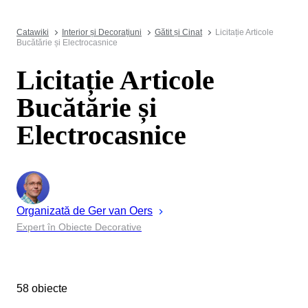
Catawiki
Interior și Decorațiuni
Gătit și Cinat
Licitație Articole
Bucătărie și Electrocasnice
Licitație Articole
Bucătărie și
Electrocasnice
Organizată de
Ger
van Oers
Expert în Obiecte Decorative
58 obiecte