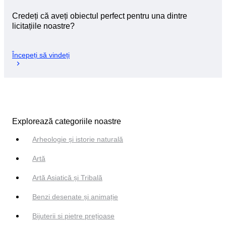
Credeți că aveți obiectul perfect pentru una dintre
licitațiile noastre?
Începeți să vindeți
Explorează categoriile noastre
Arheologie și istorie naturală
Artă
Artă Asiatică și Tribală
Benzi desenate și animație
Bijuterii si pietre prețioase