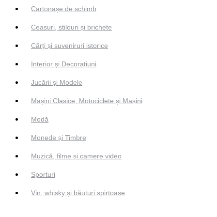
Cartonașe de schimb
Ceasuri, stilouri și brichete
Cărți și suveniruri istorice
Interior și Decorațiuni
Jucării și Modele
Mașini Clasice, Motociclete și Mașini
Modă
Monede și Timbre
Muzică, filme și camere video
Sporturi
Vin, whisky și băuturi spirtoase