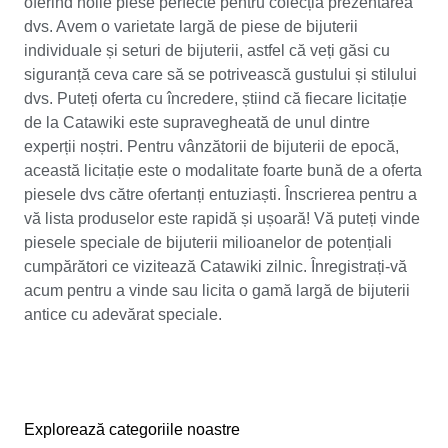
oferind noile piese perfecte pentru colecția prezentarea
dvs. Avem o varietate largă de piese de bijuterii
individuale și seturi de bijuterii, astfel că veți găsi cu
siguranță ceva care să se potrivească gustului și stilului
dvs. Puteți oferta cu încredere, știind că fiecare licitație
de la Catawiki este supravegheată de unul dintre
experții noștri. Pentru vânzătorii de bijuterii de epocă,
această licitație este o modalitate foarte bună de a oferta
piesele dvs către ofertanți entuziaști. Înscrierea pentru a
vă lista produselor este rapidă și ușoară! Vă puteți vinde
piesele speciale de bijuterii milioanelor de potențiali
cumpărători ce vizitează Catawiki zilnic. Înregistrați-vă
acum pentru a vinde sau licita o gamă largă de bijuterii
antice cu adevărat speciale.
Explorează categoriile noastre