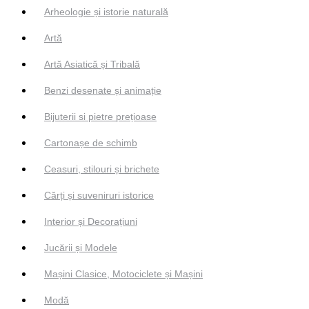
Arheologie și istorie naturală
Artă
Artă Asiatică și Tribală
Benzi desenate și animație
Bijuterii si pietre prețioase
Cartonașe de schimb
Ceasuri, stilouri și brichete
Cărți și suveniruri istorice
Interior și Decorațiuni
Jucării și Modele
Mașini Clasice, Motociclete și Mașini
Modă