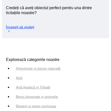
Credeți că aveți obiectul perfect pentru una dintre
licitațiile noastre?
Începeți să vindeți
Explorează categoriile noastre
Arheologie și istorie naturală
Artă
Artă Asiatică și Tribală
Benzi desenate și animație
Bijuterii si pietre prețioase