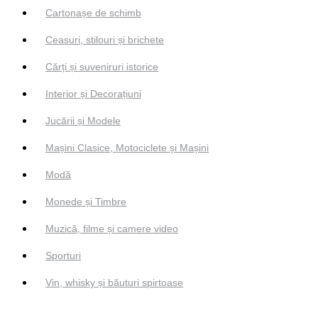
Cartonașe de schimb
Ceasuri, stilouri și brichete
Cărți și suveniruri istorice
Interior și Decorațiuni
Jucării și Modele
Mașini Clasice, Motociclete și Mașini
Modă
Monede și Timbre
Muzică, filme și camere video
Sporturi
Vin, whisky și băuturi spirtoase