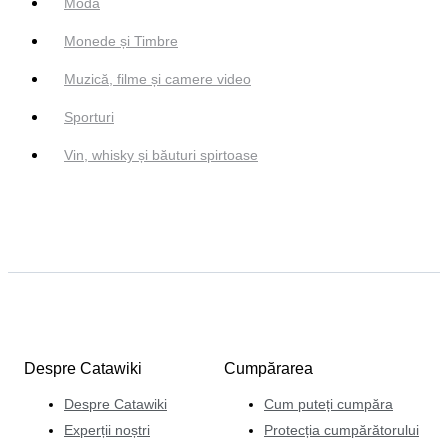
Modă
Monede și Timbre
Muzică, filme și camere video
Sporturi
Vin, whisky și băuturi spirtoase
Despre Catawiki
Cumpărarea
Despre Catawiki
Cum puteți cumpăra
Experții noștri
Protecția cumpărătorului