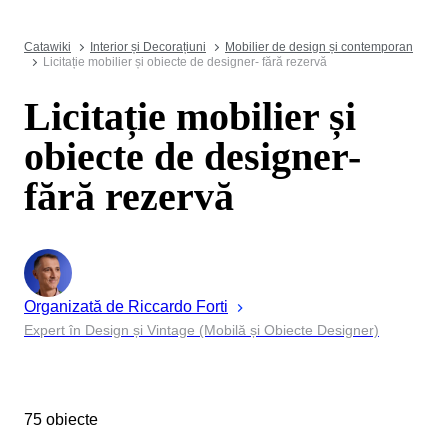
Catawiki
Interior și Decorațiuni
Mobilier de design și contemporan
Licitație mobilier și obiecte de designer- fără rezervă
Licitație mobilier și
obiecte de designer-
fără rezervă
Organizată de
Riccardo
Forti
Expert în Design și Vintage (Mobilă și Obiecte Designer)
75 obiecte