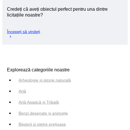
Credeți că aveți obiectul perfect pentru una dintre
licitațiile noastre?
Începeți să vindeți
Explorează categoriile noastre
Arheologie și istorie naturală
Artă
Artă Asiatică și Tribală
Benzi desenate și animație
Bijuterii si pietre prețioase