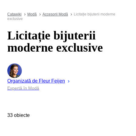
Catawiki
Modă
Accesorii Modă
Licitație bijuterii moderne
exclusive
Licitație bijuterii
moderne exclusive
Organizată de
Fleur
Feijen
Expertă în Modă
33 obiecte