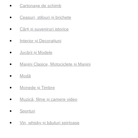
Cartonașe de schimb
Ceasuri, stilouri și brichete
Cărți și suveniruri istorice
Interior și Decorațiuni
Jucării și Modele
Mașini Clasice, Motociclete și Mașini
Modă
Monede și Timbre
Muzică, filme și camere video
Sporturi
Vin, whisky și băuturi spirtoase