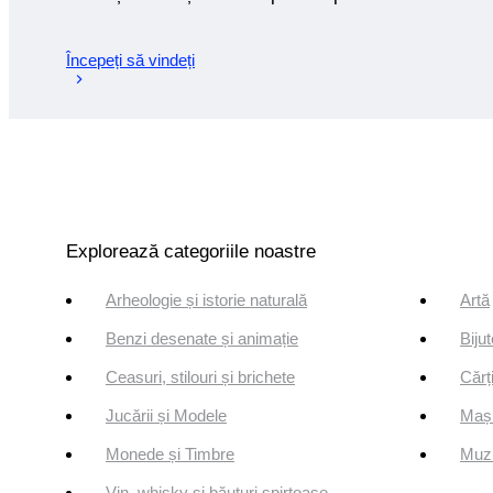
Începeți să vindeți
Explorează categoriile noastre
Arheologie și istorie naturală
Artă
Benzi desenate și animație
Bijut
Ceasuri, stilouri și brichete
Cărți
Jucării și Modele
Mași
Monede și Timbre
Muzi
Vin, whisky și băuturi spirtoase