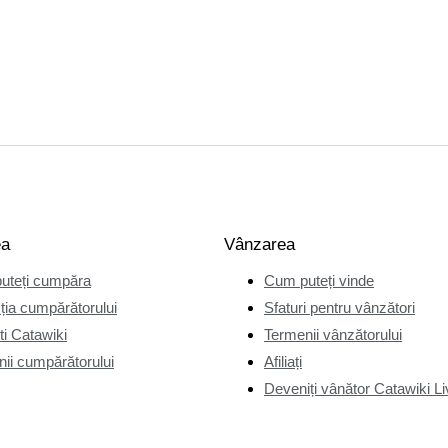
ea
Vânzarea
uteți cumpăra
Cum puteți vinde
ția cumpărătorului
Sfaturi pentru vânzători
i Catawiki
Termenii vânzătorului
ii cumpărătorului
Afiliați
Deveniți vânător Catawiki Li