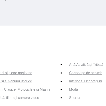
Artă Asiatică și Tribală
erii si pietre prețioase
Cartonașe de schimb
 și suveniruri istorice
Interior și Decorațiuni
ni Clasice, Motociclete și Mașini
Modă
că, filme și camere video
Sporturi