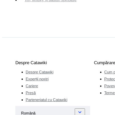
Despre Catawiki
Cumpărar
Despre Catawiki
Cum p
Experții noștri
Protec
Cariere
Poveșt
Presă
Termen
Parteneriatul cu Catawiki