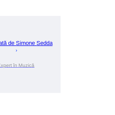
ată de
Simone
Sedda
xpert în Muzică