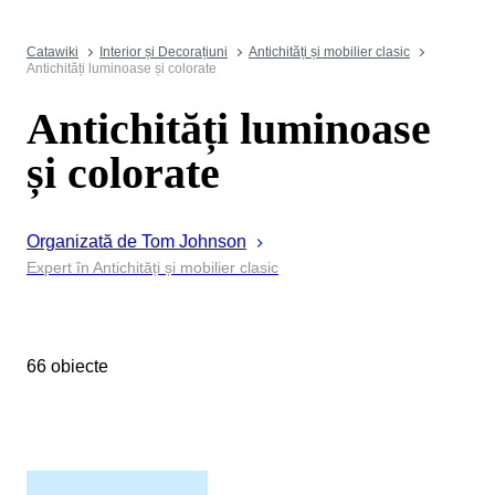
Catawiki
Interior și Decorațiuni
Antichități și mobilier clasic
Antichități luminoase și colorate
Antichități luminoase
și colorate
Organizată de
Tom
Johnson
Expert în Antichități și mobilier clasic
66 obiecte