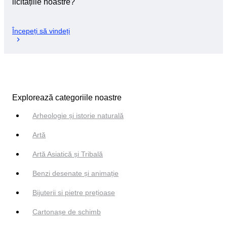
licitațiile noastre?
Începeți să vindeți
Explorează categoriile noastre
Arheologie și istorie naturală
Artă
Artă Asiatică și Tribală
Benzi desenate și animație
Bijuterii si pietre prețioase
Cartonașe de schimb