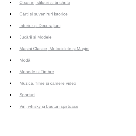
Ceasuri, stilouri și brichete
Cărți și suveniruri istorice
Interior și Decorațiuni
Jucării și Modele
Mașini Clasice, Motociclete și Mașini
Modă
Monede și Timbre
Muzică, filme și camere video
Sporturi
Vin, whisky și băuturi spirtoase