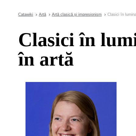
Catawiki
Artă
Artă clasică și impresionism
Clasici în lumin
Clasici în lum
în artă