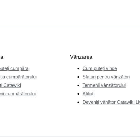
ea
Vânzarea
uteți cumpăra
Cum puteți vinde
ția cumpărătorului
Sfaturi pentru vânzători
i Catawiki
Termenii vânzătorului
ii cumpărătorului
Afiliați
Deveniți vânător Catawiki Li