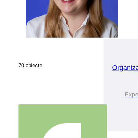
70 obiecte
Organiz
Exper