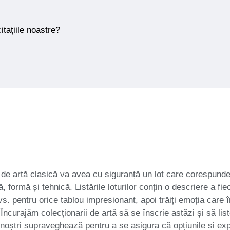
itațiile noastre?
i de artă clasică va avea cu siguranță un lot care corespunde s
, formă și tehnică. Listările loturilor conțin o descriere a fi
vs. pentru orice tablou impresionant, apoi trăiți emoția care î
Încurajăm colecționarii de artă să se înscrie astăzi și să liste
i noștri supraveghează pentru a se asigura că opțiunile și ex