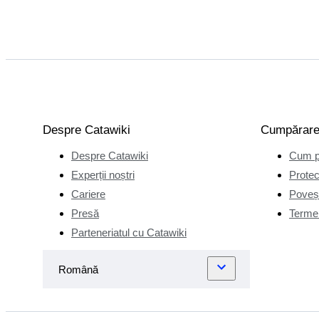
Despre Catawiki
Cumpărar
Despre Catawiki
Cum p
Experții noștri
Protec
Cariere
Poveșt
Presă
Termen
Parteneriatul cu Catawiki