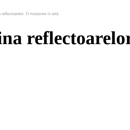
a reflectoarelor: O moștenire în artă
ina reflectoarel