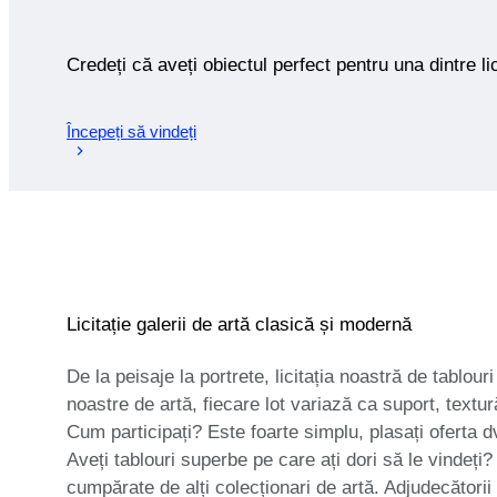
Credeți că aveți obiectul perfect pentru una dintre lic
Începeți să vindeți
Licitație galerii de artă clasică și modernă
De la peisaje la portrete, licitația noastră de tablour
noastre de artă, fiecare lot variază ca suport, textură
Cum participați? Este foarte simplu, plasați oferta d
Aveți tablouri superbe pe care ați dori să le vindeți? 
cumpărate de alți colecționari de artă. Adjudecători