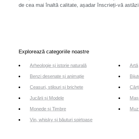
de cea mai înaltă calitate, așadar înscrieți-vă astăzi
Explorează categoriile noastre
Arheologie și istorie naturală
Artă
Benzi desenate și animație
Bijut
Ceasuri, stilouri și brichete
Cărți
Jucării și Modele
Mași
Monede și Timbre
Muzi
Vin, whisky și băuturi spirtoase