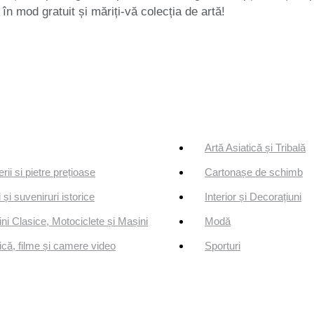
 în mod gratuit și măriți-vă colecția de artă!
Artă Asiatică și Tribală
erii si pietre prețioase
Cartonașe de schimb
 și suveniruri istorice
Interior și Decorațiuni
ni Clasice, Motociclete și Mașini
Modă
că, filme și camere video
Sporturi