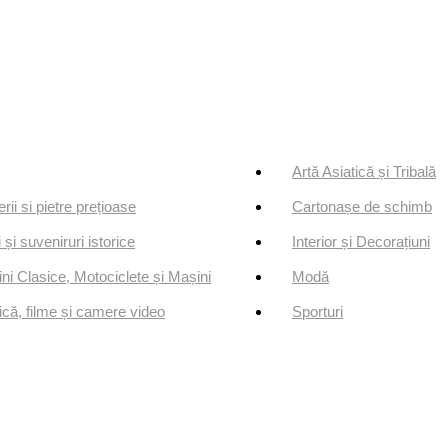
Artă Asiatică și Tribală
erii si pietre prețioase
Cartonașe de schimb
 și suveniruri istorice
Interior și Decorațiuni
ni Clasice, Motociclete și Mașini
Modă
că, filme și camere video
Sporturi