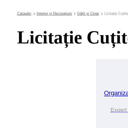
Catawiki
Interior și Decorațiuni
Gătit și Cinat
Licitație Cuțit
Licitație Cuți
Organiz
Expert