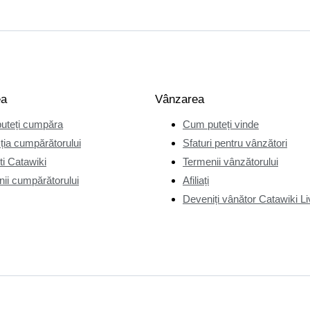
ea
Vânzarea
uteți cumpăra
Cum puteți vinde
ția cumpărătorului
Sfaturi pentru vânzători
i Catawiki
Termenii vânzătorului
ii cumpărătorului
Afiliați
Deveniți vânător Catawiki Li