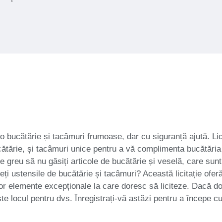
ucătărie și tacâmuri frumoase, dar cu siguranță ajută. Licit
cătărie, și tacâmuri unice pentru a vă complimenta bucătăria
ste greu să nu găsiți articole de bucătărie și veselă, care su
ndeți ustensile de bucătărie și tacâmuri? Această licitație ofer
r elemente excepționale la care doresc să liciteze. Dacă doriț
 este locul pentru dvs. Înregistrați-vă astăzi pentru a încep