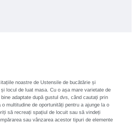
ațiile noastre de Ustensile de bucătărie și
 și locul de luat masa. Cu o așa mare varietate de
nt bine adaptate după gustul dvs, când cautați prin
ă o multitudine de oportunități pentru a ajunge la o
i să recreați spațiul de locuit sau să vindeți
e cumpărarea sau vânzarea acestor tipuri de elemente