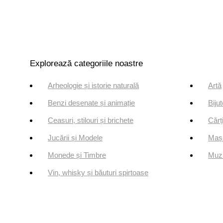
Explorează categoriile noastre
Arheologie și istorie naturală
Artă
Benzi desenate și animație
Bijut
Ceasuri, stilouri și brichete
Cărți
Jucării și Modele
Mași
Monede și Timbre
Muzi
Vin, whisky și băuturi spirtoase