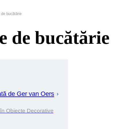
e de bucătărie
te de bucătărie
ată de
Ger
van Oers
 în Obiecte Decorative