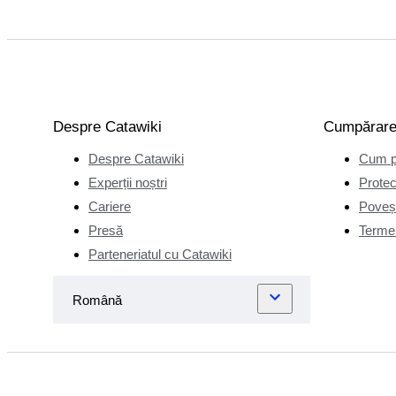
Despre Catawiki
Cumpărar
Despre Catawiki
Cum p
Experții noștri
Protec
Cariere
Poveșt
Presă
Termen
Parteneriatul cu Catawiki