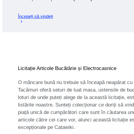
Începeți să vindeți
Licitație Articole Bucătărie și Electrocasnice
O mâncare bună nu trebuie să înceapă neapărat cu o b
Tacâmuri oferă seturi de luat masa, ustensile de bu
loturi de unde puteți alege de la această licitație, e
listările noastre. Sunteți colecționar ce doriți să vi
piață unică de cumpărători care sunt în căutarea uno
articole către cei care vor, atunci această licitație
excepționale pe Catawiki.