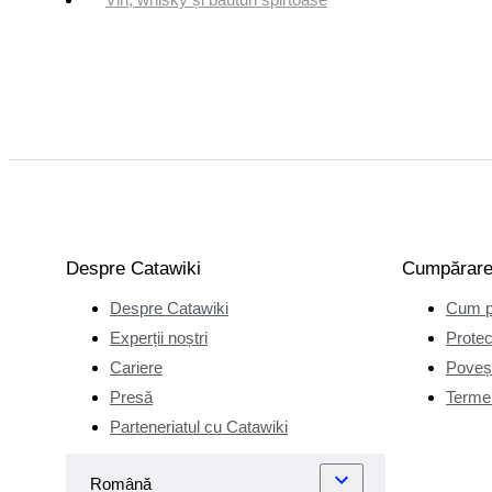
Despre Catawiki
Cumpărar
Despre Catawiki
Cum p
Experții noștri
Protec
Cariere
Poveșt
Presă
Termen
Parteneriatul cu Catawiki