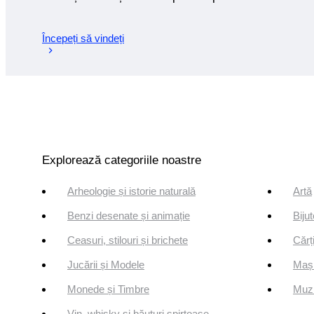
Începeți să vindeți
Explorează categoriile noastre
Arheologie și istorie naturală
Artă
Benzi desenate și animație
Bijut
Ceasuri, stilouri și brichete
Cărți
Jucării și Modele
Mași
Monede și Timbre
Muzi
Vin, whisky și băuturi spirtoase