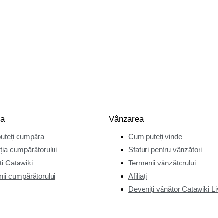
ea
Vânzarea
uteți cumpăra
Cum puteți vinde
ția cumpărătorului
Sfaturi pentru vânzători
i Catawiki
Termenii vânzătorului
ii cumpărătorului
Afiliați
Deveniți vânător Catawiki Li