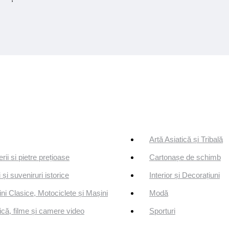
Artă Asiatică și Tribală
erii si pietre prețioase
Cartonașe de schimb
 și suveniruri istorice
Interior și Decorațiuni
ni Clasice, Motociclete și Mașini
Modă
că, filme și camere video
Sporturi