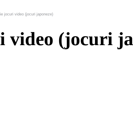
ție jocuri video (jocuri japoneze)
ri video (jocuri 