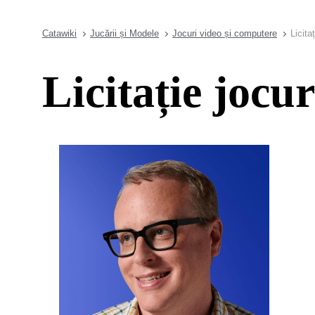
Catawiki
Jucării și Modele
Jocuri video și computere
Licita
Licitație jocu