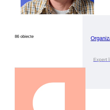
86 obiecte
Organiz
Expert î