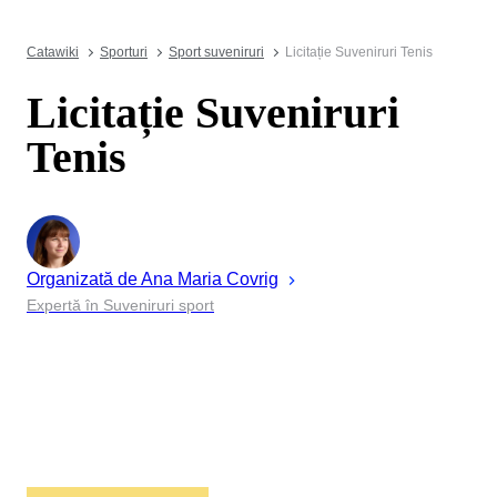
Catawiki
Sporturi
Sport suveniruri
Licitație Suveniruri Tenis
Licitație Suveniruri
Tenis
Organizată de
Ana Maria
Covrig
Expertă în Suveniruri sport