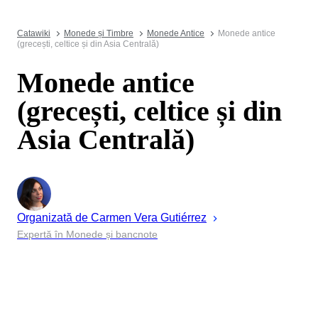
Catawiki
Monede și Timbre
Monede Antice
Monede antice
(grecești, celtice și din Asia Centrală)
Monede antice
(grecești, celtice și din
Asia Centrală)
Organizată de
Carmen
Vera Gutiérrez
Expertă în Monede și bancnote