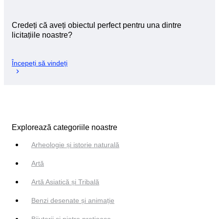
Credeți că aveți obiectul perfect pentru una dintre
licitațiile noastre?
Începeți să vindeți
Explorează categoriile noastre
Arheologie și istorie naturală
Artă
Artă Asiatică și Tribală
Benzi desenate și animație
Bijuterii si pietre prețioase