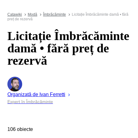
Catawiki
Modă
Îmbrăcăminte
Licitație Îmbrăcăminte damă • fără
preț de rezervă
Licitație Îmbrăcăminte
damă • fără preț de
rezervă
Organizată de
Ivan
Ferretti
Expert în Îmbrăcăminte
106 obiecte