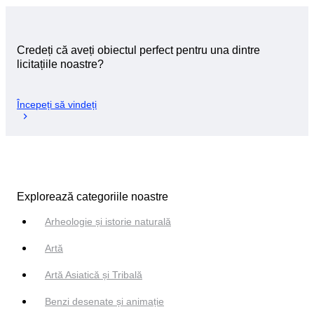
Credeți că aveți obiectul perfect pentru una dintre
licitațiile noastre?
Începeți să vindeți
Explorează categoriile noastre
Arheologie și istorie naturală
Artă
Artă Asiatică și Tribală
Benzi desenate și animație