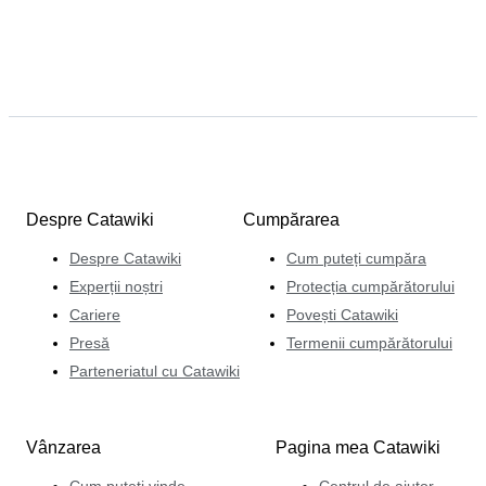
Despre Catawiki
Cumpărarea
Despre Catawiki
Cum puteți cumpăra
Experții noștri
Protecția cumpărătorului
Cariere
Povești Catawiki
Presă
Termenii cumpărătorului
Parteneriatul cu Catawiki
Vânzarea
Pagina mea Catawiki
Cum puteți vinde
Centrul de ajutor