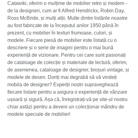
Catawiki, oferim o mulțime de mobilier retro și modern -
de la designeri, cum ar fi Alfred Hendrickx, Robin Day,
Ross McBride, și mulți alții. Multe dintre listările noastre
au fost fabricate de la începutul anilor 1950 până în
prezent, cu mobilier în texturi frumoase, culori, și
modele. Fiecare piesă de mobilier este listată cu o
descriere și o serie de imagini pentru o mai bună
experiență de vizionare. Pentru cei care sunt pasionați
de cataloage de colecție și materiale de lectură, oferim,
de asemenea, cataloage de designer, broșuri vintage, și
modele de desen. Doriți mai degrabă să vă vindeți
mobila de designer? Experții noștri supraveghează
fiecare listare pentru a asigura o experiență de vânzare
ușoară și sigură. Așa că, înregistrați-vă pe site-ul nostru
chiar astăzi pentru a deveni un colecționar mândru de
modele speciale de mobilier!