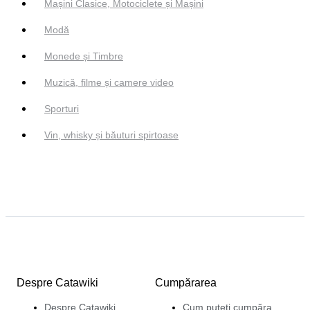
Mașini Clasice, Motociclete și Mașini
Modă
Monede și Timbre
Muzică, filme și camere video
Sporturi
Vin, whisky și băuturi spirtoase
Despre Catawiki
Cumpărarea
Despre Catawiki
Cum puteți cumpăra