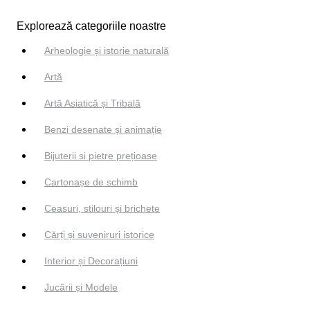
Explorează categoriile noastre
Arheologie și istorie naturală
Artă
Artă Asiatică și Tribală
Benzi desenate și animație
Bijuterii si pietre prețioase
Cartonașe de schimb
Ceasuri, stilouri și brichete
Cărți și suveniruri istorice
Interior și Decorațiuni
Jucării și Modele