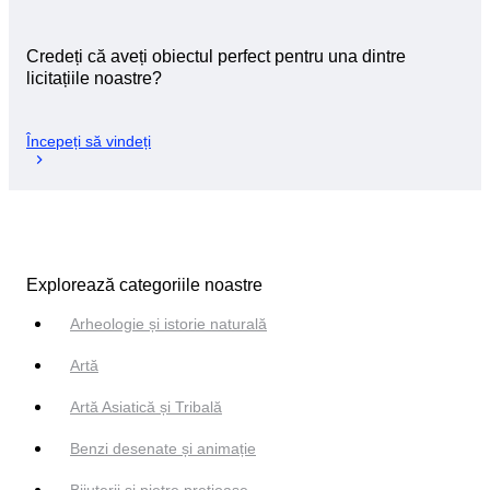
Credeți că aveți obiectul perfect pentru una dintre
licitațiile noastre?
Începeți să vindeți
Explorează categoriile noastre
Arheologie și istorie naturală
Artă
Artă Asiatică și Tribală
Benzi desenate și animație
Bijuterii si pietre prețioase