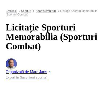
Catawiki
Sporturi
Sport suveniruri
Licitație Sporturi Memorabilia
(Sporturi Combat)
Licitație Sporturi
Memorabilia (Sporturi
Combat)
Organizată de
Marc
Jans
Expert în Suveniruri sporturi