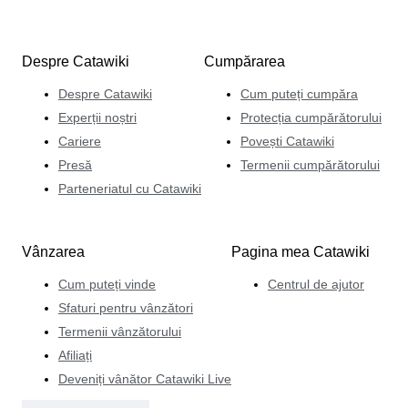
Despre Catawiki
Cumpărarea
Despre Catawiki
Cum puteți cumpăra
Experții noștri
Protecția cumpărătorului
Cariere
Povești Catawiki
Presă
Termenii cumpărătorului
Parteneriatul cu Catawiki
Vânzarea
Pagina mea Catawiki
Cum puteți vinde
Centrul de ajutor
Sfaturi pentru vânzători
Termenii vânzătorului
Afiliați
Deveniți vânător Catawiki Live