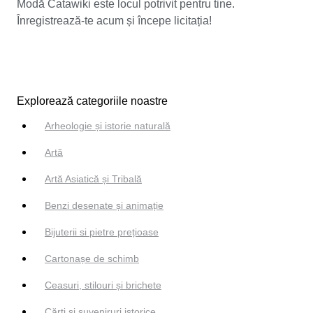
Modă Catawiki este locul potrivit pentru tine.
Înregistrează-te acum și începe licitația!
Explorează categoriile noastre
Arheologie și istorie naturală
Artă
Artă Asiatică și Tribală
Benzi desenate și animație
Bijuterii si pietre prețioase
Cartonașe de schimb
Ceasuri, stilouri și brichete
Cărți și suveniruri istorice