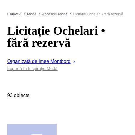
Catawiki
Modă
Accesorii Modă
Licitație Ochelari • fără rezervă
Licitație Ochelari •
fără rezervă
Organizată de
Imee
Montbord
Expertă în Inspirație Modă
93 obiecte