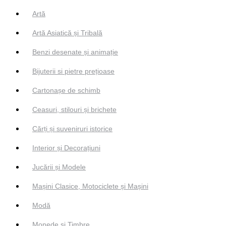
Artă
Artă Asiatică și Tribală
Benzi desenate și animație
Bijuterii si pietre prețioase
Cartonașe de schimb
Ceasuri, stilouri și brichete
Cărți și suveniruri istorice
Interior și Decorațiuni
Jucării și Modele
Mașini Clasice, Motociclete și Mașini
Modă
Monede și Timbre