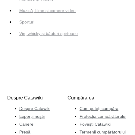
Muzică, filme și camere video
Sporturi
Vin, whisky și băuturi spirtoase
Despre Catawiki
Cumpărarea
Despre Catawiki
Cum puteți cumpăra
Experții noștri
Protecția cumpărătorului
Cariere
Povești Catawiki
Presă
Termenii cumpărătorului