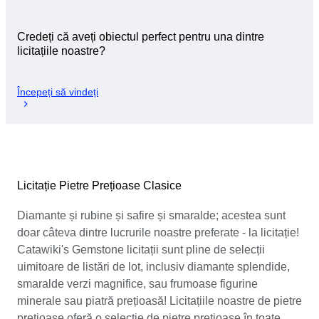
Credeți că aveți obiectul perfect pentru una dintre
licitațiile noastre?
Începeți să vindeți
Licitație Pietre Prețioase Clasice
Diamante și rubine și safire și smaralde; acestea sunt
doar câteva dintre lucrurile noastre preferate - la licitație!
Catawiki's Gemstone licitații sunt pline de selecții
uimitoare de listări de lot, inclusiv diamante splendide,
smaralde verzi magnifice, sau frumoase figurine
minerale sau piatră prețioasă! Licitațiile noastre de pietre
prețioase oferă o selecție de pietre prețioase în toate