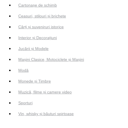
Cartonașe de schimb
Ceasuri, stilouri și brichete
Cărți și suveniruri istorice
Interior și Decorațiuni
Jucării și Modele
Mașini Clasice, Motociclete și Mașini
Modă
Monede și Timbre
Muzică, filme și camere video
Sporturi
Vin, whisky și băuturi spirtoase