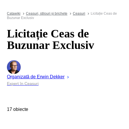
Catawiki
Ceasuri, stilouri și brichete
Ceasuri
Licitație Ceas de
Buzunar Exclusiv
Licitație Ceas de
Buzunar Exclusiv
Organizată de
Erwin
Dekker
Expert în Ceasuri
17 obiecte