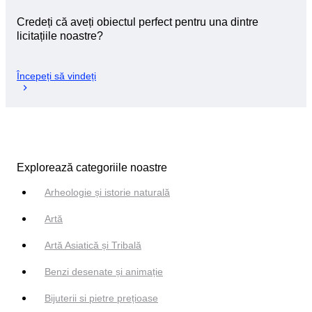
Credeți că aveți obiectul perfect pentru una dintre
licitațiile noastre?
Începeți să vindeți
Explorează categoriile noastre
Arheologie și istorie naturală
Artă
Artă Asiatică și Tribală
Benzi desenate și animație
Bijuterii si pietre prețioase