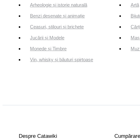
Arheologie și istorie naturală
Artă
Benzi desenate și animație
Bijut
Ceasuri, stilouri și brichete
Cărți
Jucării și Modele
Mași
Monede și Timbre
Muzi
Vin, whisky și băuturi spirtoase
Despre Catawiki
Cumpărar