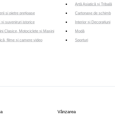
Artă Asiatică și Tribală
erii si pietre prețioase
Cartonașe de schimb
 și suveniruri istorice
Interior și Decorațiuni
ni Clasice, Motociclete și Mașini
Modă
că, filme și camere video
Sporturi
ea
Vânzarea