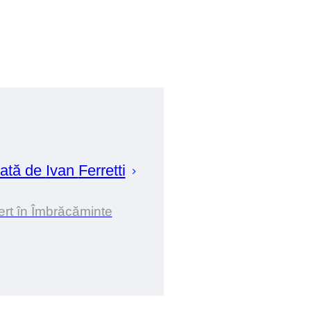
ată de
Ivan
Ferretti
rt în Îmbrăcăminte