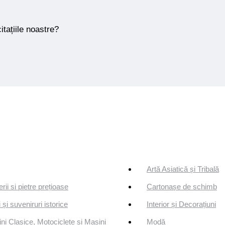
itațiile noastre?
Artă Asiatică și Tribală
erii si pietre prețioase
Cartonașe de schimb
 și suveniruri istorice
Interior și Decorațiuni
ni Clasice, Motociclete și Mașini
Modă