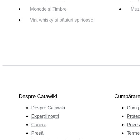
Monede și Timbre
Muzi
Vin, whisky și băuturi spirtoase
Despre Catawiki
Cumpărar
Despre Catawiki
Cum p
Experții noștri
Protec
Cariere
Poveșt
Presă
Termen