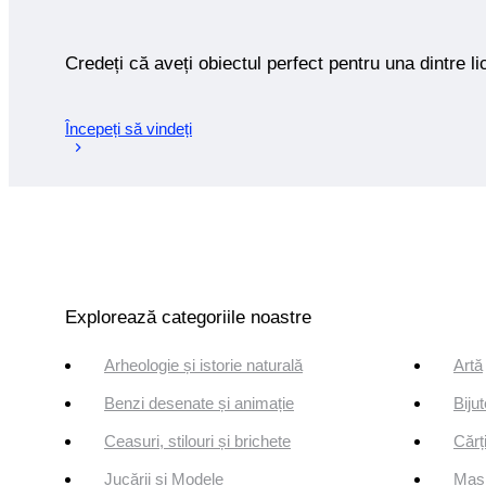
Credeți că aveți obiectul perfect pentru una dintre lic
Începeți să vindeți
Explorează categoriile noastre
Arheologie și istorie naturală
Artă
Benzi desenate și animație
Bijut
Ceasuri, stilouri și brichete
Cărți
Jucării și Modele
Mași