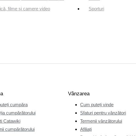
că, filme și camere video
Sporturi
ea
Vânzarea
uteți cumpăra
Cum puteți vinde
ția cumpărătorului
Sfaturi pentru vânzători
i Catawiki
Termenii vânzătorului
ii cumpărătorului
Afiliați