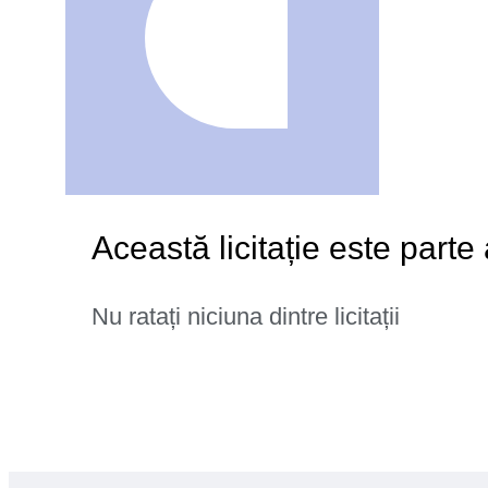
Această licitație este part
Nu ratați niciuna dintre licitații