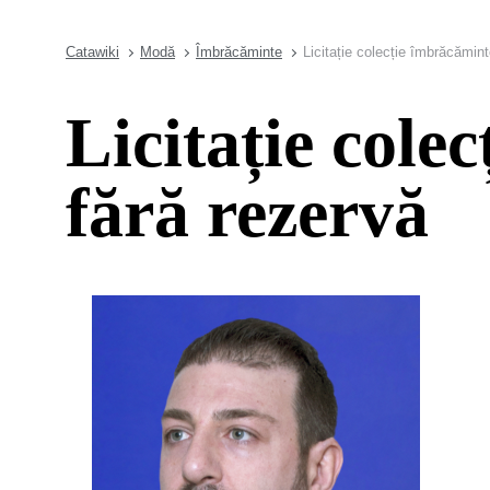
Catawiki
Modă
Îmbrăcăminte
Licitație colecție îmbrăcămin
Licitație cole
fără rezervă