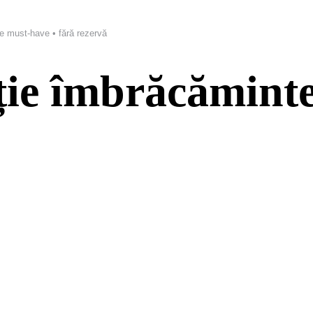
te must-have • fără rezervă
cție îmbrăcămint