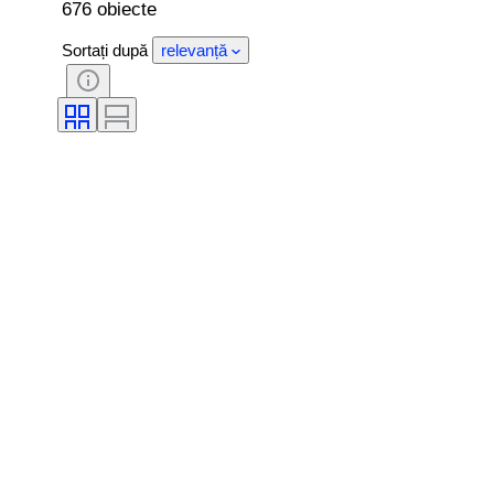
676 obiecte
Sortați după
relevanță