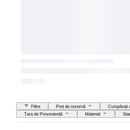
Filtre
Preț de rezervă
Cumpărați
Țara de Proveniență
Material
Sta
Dimensiunea peniței
Model