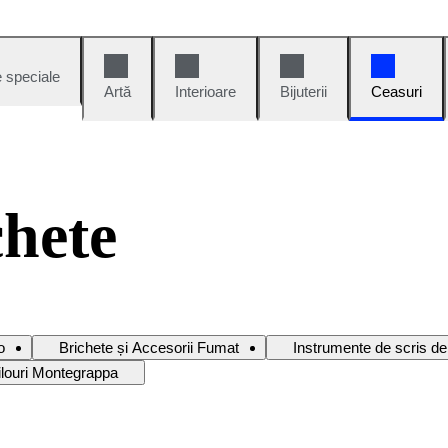
e speciale
Artă
Interioare
Bijuterii
Ceasuri
chete
o
Brichete și Accesorii Fumat
Instrumente de scris de
ilouri Montegrappa