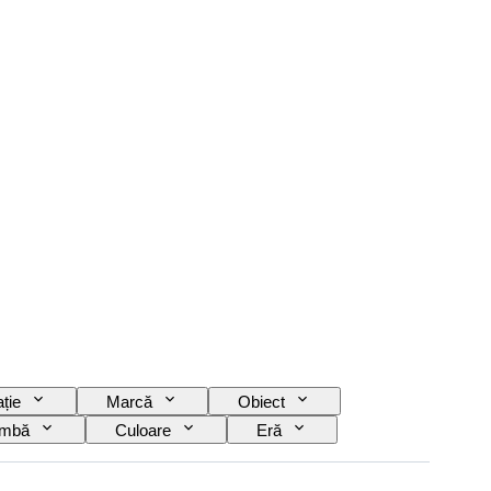
ție
Marcă
Obiect
imbă
Culoare
Eră