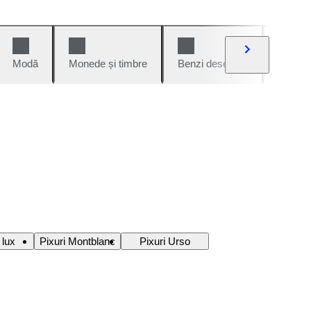
Modă
Monede și timbre
Benzi desenate
Mașini 
 lux
Pixuri Montblanc
Pixuri Urso