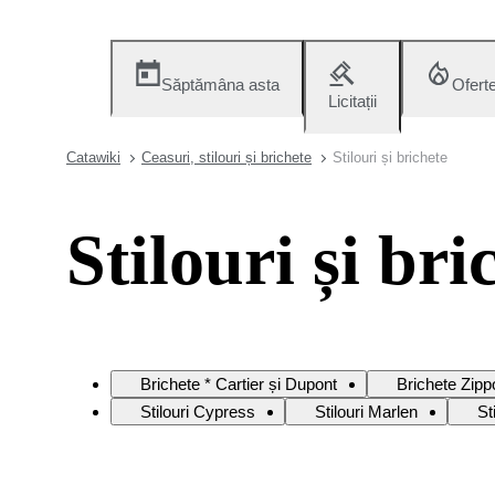
Săptămâna asta
Ofert
Licitații
Catawiki
Ceasuri, stilouri și brichete
Stilouri și brichete
Stilouri și bri
Brichete * Cartier și Dupont
Brichete Zipp
Stilouri Cypress
Stilouri Marlen
St