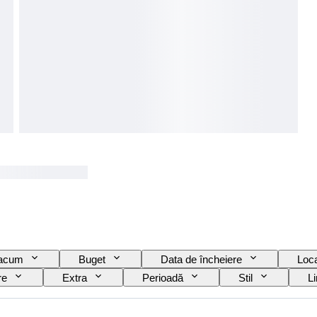
 acum
Buget
Data de încheiere
Loca
re
Extra
Perioadă
Stil
L