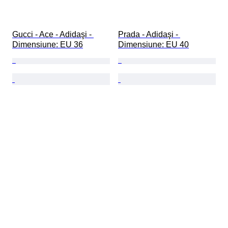
Gucci - Ace - Adidaşi - 
Prada - Adidaşi - 
Dimensiune: EU 36
Dimensiune: EU 40