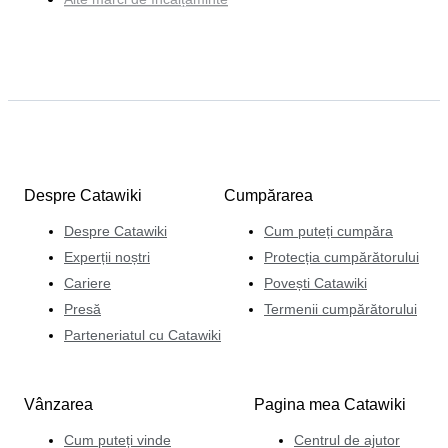
Despre Catawiki
Cumpărarea
Despre Catawiki
Cum puteți cumpăra
Experții noștri
Protecția cumpărătorului
Cariere
Povești Catawiki
Presă
Termenii cumpărătorului
Parteneriatul cu Catawiki
Vânzarea
Pagina mea Catawiki
Cum puteți vinde
Centrul de ajutor