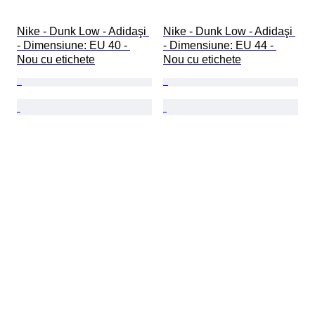
Nike - Dunk Low - Adidaşi 
Nike - Dunk Low - Adidaşi 
- Dimensiune: EU 40 - 
- Dimensiune: EU 44 - 
Nou cu etichete
Nou cu etichete