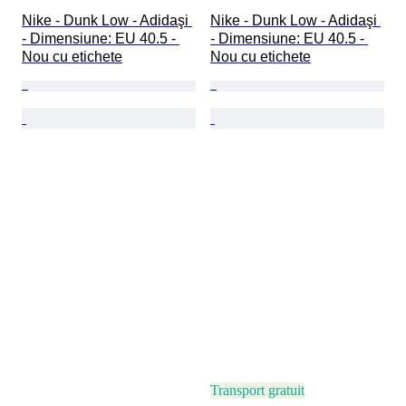
Nike - Dunk Low - Adidaşi 
Nike - Dunk Low - Adidaşi 
- Dimensiune: EU 40.5 - 
- Dimensiune: EU 40.5 - 
Nou cu etichete
Nou cu etichete
Transport gratuit