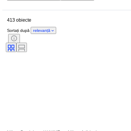
Data de încheiere
Locație
Marcă
Mărimea la pantofi
413 obiecte
Obiect
Țara de Proveniență
Material
Sexul
Stare
Sortați după
relevanță
Semnătură
Culoare
Eră
Accesorii Incluse
Model
Model