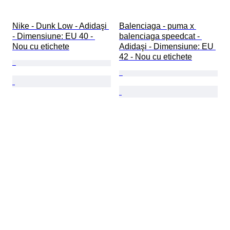
Nike - Dunk Low - Adidaşi 
Balenciaga - puma x 
- Dimensiune: EU 40 - 
balenciaga speedcat - 
Nou cu etichete
Adidaşi - Dimensiune: EU 
42 - Nou cu etichete