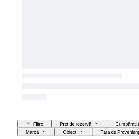
Filtre
Preț de rezervă
Cumpărați
Marcă
Obiect
Țara de Provenien