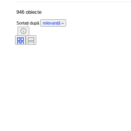
Semnătură
Ediție
Culoare
Vândut de
Eră
Original/ Replica
946 obiecte
Sortați după
relevanță