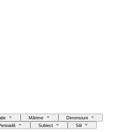
ție
Mărime
Dimensiuni
Perioadă
Subiect
Stil