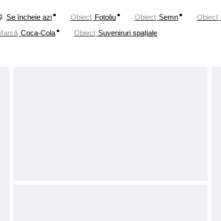
Se încheie azi
Obiect
Fotoliu
Obiect
Semn
Obiect
Marcă
Coca-Cola
Obiect
Suveniruri spațiale