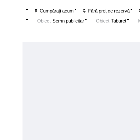
Cumpărați acum
Fără preț de rezervă
Obiect
Semn publicitar
Obiect
Taburet