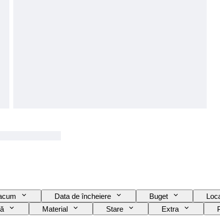
 acum
Data de încheiere
Buget
Loca
ță
Material
Stare
Extra