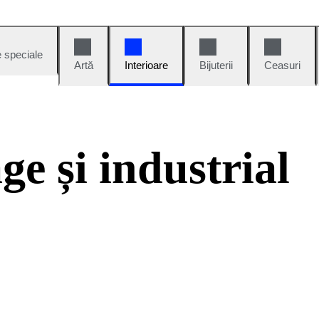
e speciale
Artă
Interioare
Bijuterii
Ceasuri
ge și industrial