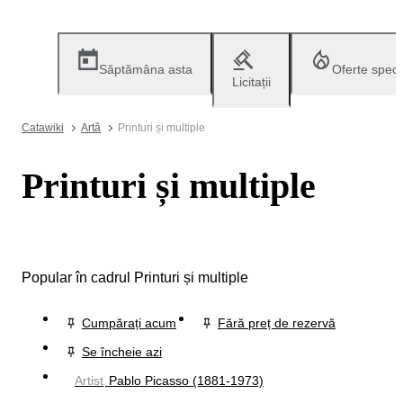
Săptămâna asta
Oferte speci
Licitații
Catawiki
Artă
Printuri și multiple
Printuri și multiple
Popular în cadrul Printuri și multiple
Cumpărați acum
Fără preț de rezervă
Se încheie azi
Artist
Pablo Picasso (1881-1973)