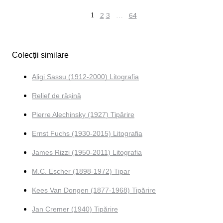
1
2
3
…
64
Colecții similare
Aligi Sassu (1912-2000) Litografia
Relief de rășină
Pierre Alechinsky (1927) Tipărire
Ernst Fuchs (1930-2015) Litografia
James Rizzi (1950-2011) Litografia
M.C. Escher (1898-1972) Tipar
Kees Van Dongen (1877-1968) Tipărire
Jan Cremer (1940) Tipărire