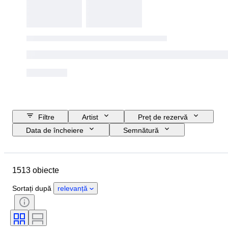
Filtre
Artist
Preț de rezervă
Data de încheiere
Semnătură
Buget
Mărime
Obiect
Perioadă
Locație
Tehnică
1513 obiecte
Subiect
Stare
Stil
Culoare
Sortați după
relevanță