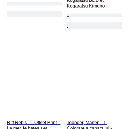
Kogaratsu BDB et 
Kogaratsu Kimono
Riff Reb's - 1 Offset Print - 
Toonder, Marten - 1 
La mer, le bateau et 
Colorare a capacului - 