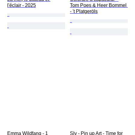
l'éclair - 2025
Tom Poes & Heer Bommel 
- 't Platgeröls
Emma Wildfang - 1 
Sly - Pin up Art - Time for 