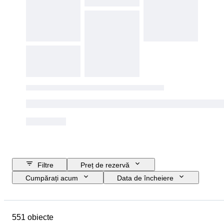
Filtre
Preț de rezervă
Cumpărați acum
Data de încheiere
Buget
Locație
Mărime
Dimensiuni
Obiect
551 obiecte
Țara de Proveniență
Stare