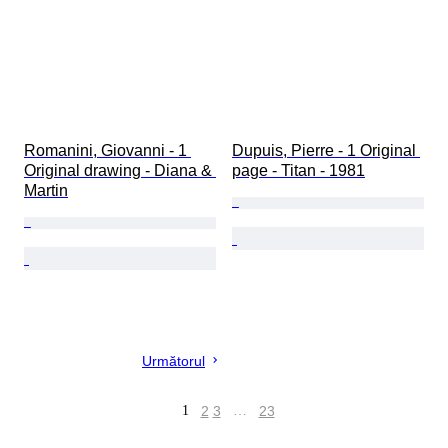
Romanini, Giovanni - 1 
Dupuis, Pierre - 1 Original 
Original drawing - Diana & 
page - Titan - 1981
Martin
Următorul
1
2
3
…
23