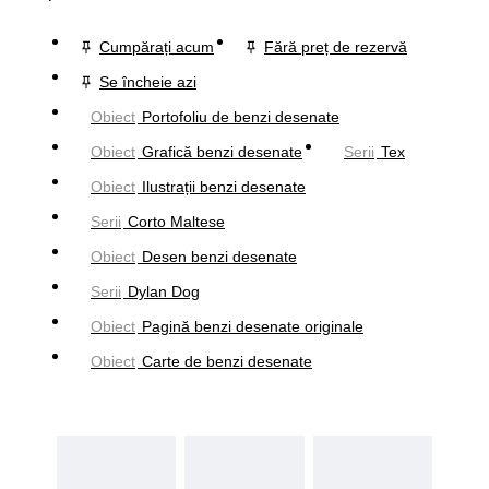
Cumpărați acum
Fără preț de rezervă
Se încheie azi
Obiect
Portofoliu de benzi desenate
Obiect
Grafică benzi desenate
Serii
Tex
Obiect
Ilustrații benzi desenate
Serii
Corto Maltese
Obiect
Desen benzi desenate
Serii
Dylan Dog
Obiect
Pagină benzi desenate originale
Obiect
Carte de benzi desenate