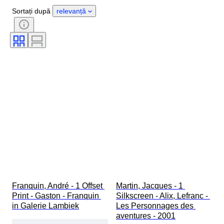
Extra
Perioadă
Subiect
Sortați după
relevanță
Stil
Tehnică
Semnătură
Copertă
Ediție
Limbă
Culoare
Serii
Artist
Tip de benzi desenate
Vândut de
Franquin, André - 1 Offset 
Martin, Jacques - 1 
Print - Gaston - Franquin 
Silkscreen - Alix, Lefranc - 
in Galerie Lambiek
Les Personnages des 
aventures - 2001