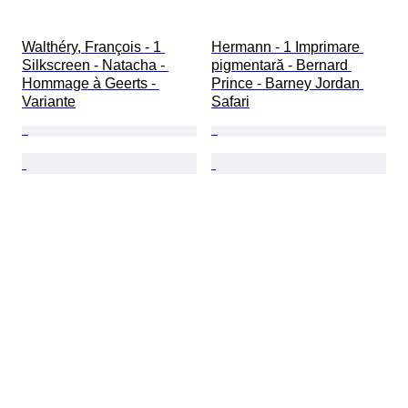
Walthéry, François - 1 
Hermann - 1 Imprimare 
Silkscreen - Natacha - 
pigmentară - Bernard 
Hommage à Geerts - 
Prince - Barney Jordan 
Variante
Safari