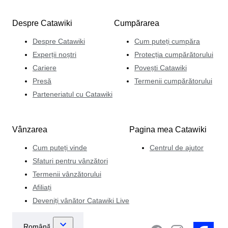
Despre Catawiki
Cumpărarea
Despre Catawiki
Cum puteți cumpăra
Experții noștri
Protecția cumpărătorului
Cariere
Povești Catawiki
Presă
Termenii cumpărătorului
Parteneriatul cu Catawiki
Vânzarea
Pagina mea Catawiki
Cum puteți vinde
Centrul de ajutor
Sfaturi pentru vânzători
Termenii vânzătorului
Afiliați
Deveniți vânător Catawiki Live