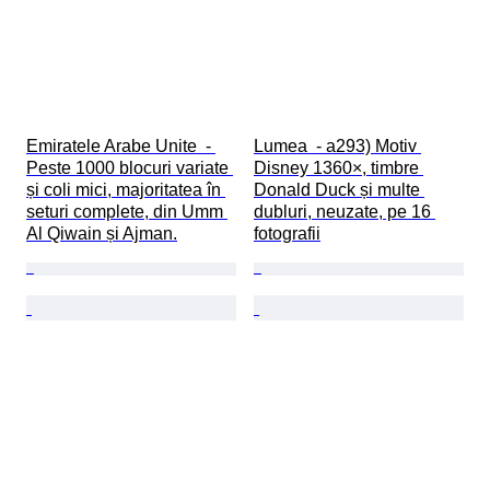
Emiratele Arabe Unite  - 
Lumea  - a293) Motiv 
Peste 1000 blocuri variate 
Disney 1360×, timbre 
și coli mici, majoritatea în 
Donald Duck și multe 
seturi complete, din Umm 
dubluri, neuzate, pe 16 
Al Qiwain și Ajman.
fotografii