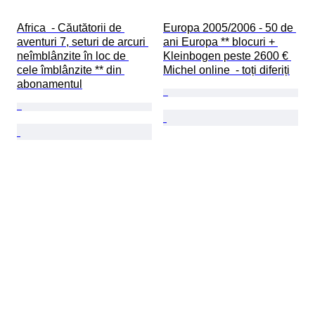
Africa  - Căutătorii de 
Europa 2005/2006 - 50 de 
aventuri 7, seturi de arcuri 
ani Europa ** blocuri + 
neîmblânzite în loc de 
Kleinbogen peste 2600 € 
cele îmblânzite ** din 
Michel online  - toți diferiți
abonamentul