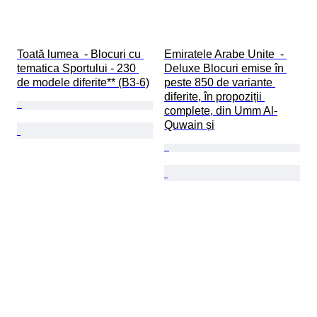
Toată lumea  - Blocuri cu 
Emiratele Arabe Unite  - 
tematica Sportului - 230 
Deluxe Blocuri emise în 
de modele diferite** (B3-6)
peste 850 de variante 
diferite, în propoziții 
complete, din Umm Al-
Quwain și