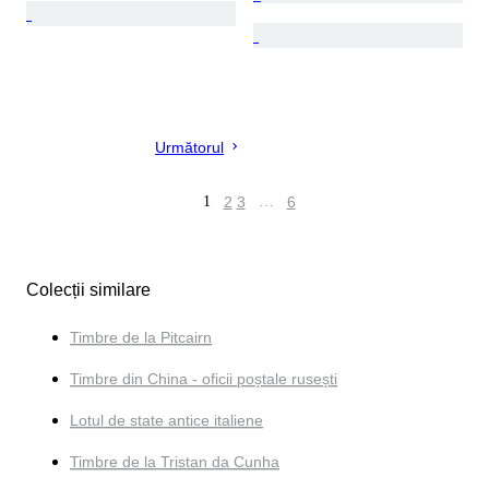
Următorul
1
2
3
…
6
Colecții similare
Timbre de la Pitcairn
Timbre din China - oficii poștale rusești
Lotul de state antice italiene
Timbre de la Tristan da Cunha