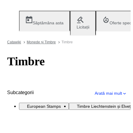
Săptămâna asta
Oferte speci
Licitații
Catawiki
Monede și Timbre
Timbre
Timbre
Subcategorii
Arată mai mult
European Stamps
Timbre Liechtenstein și Elveți