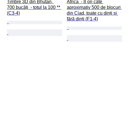
Timbre 3D din Bhutan, 
Africa  - 8 ori câte 
700 bucăți  - totul la 100 ** 
aproximativ 500 de blocuri 
(C3-4)
din Ciad, toate cu dinți și 
fără dinți (F1-4)