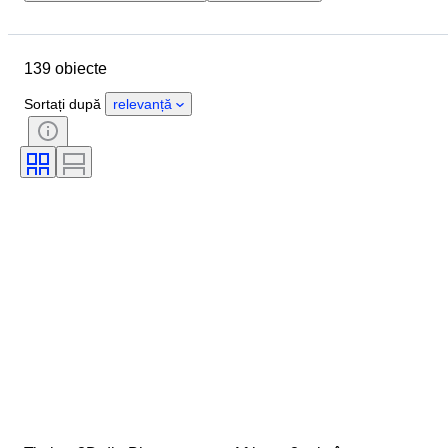
Data de încheiere
Locație
Obiect
Țara de Proveniență
139 obiecte
Material
Sexul
Stare
Perioadă
Certificare
Sortați după
relevanță
Subiect
Stil
Tehnică
Semnătură
Ediție
Vândut de
Artist
Eră