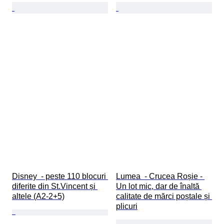
Disney  - peste 110 blocuri 
Lumea  - Crucea Roșie - 
diferite din St.Vincent și 
Un lot mic, dar de înaltă 
altele (A2-2+5)
calitate de mărci poștale și 
plicuri